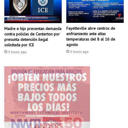
t
s
r
u
a
p
d
e
Fayetteville abre centros de
o
Madre e hijo presentan demanda
r
enfriamiento ante altas
contra policías de Centerton por
s
a
temperaturas del 8 al 16 de
presunta detención ilegal
e
l
agosto
solicitada por ICE
n
o
3 hours ago
3 hours ago
A
s
l
$
e
4
x
p
a
o
n
r
d
g
e
a
r
l
ó
n