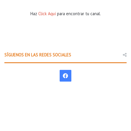
Haz
Click Aquí
para encontrar tu canal.
SÍGUENOS EN LAS REDES SOCIALES
F
a
c
e
b