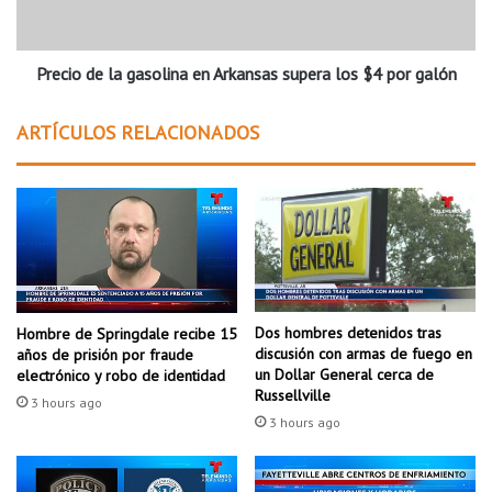
i
d
c
e
a
l
n
Precio de la gasolina en Arkansas supera los $4 por galón
a
r
g
e
a
ARTÍCULOS RELACIONADOS
s
s
t
o
o
l
s
i
h
n
u
a
m
e
a
n
n
A
Dos hombres detenidos tras
Hombre de Springdale recibe 15
o
r
discusión con armas de fuego en
años de prisión por fraude
s
k
un Dollar General cerca de
electrónico y robo de identidad
e
Russellville
a
3 hours ago
n
n
3 hours ago
c
s
o
a
n
s