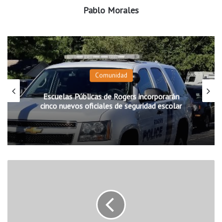
Pablo Morales
Comunidad
Escuelas Públicas de Rogers incorporarán
cinco nuevos oficiales de seguridad escolar
A
t
e
n
c
i