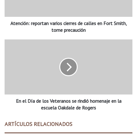
ó
n
:
Atención: reportan varios cierres de calles en Fort Smith,
r
e
tome precaución
p
o
E
r
n
t
e
a
l
n
D
v
í
a
a
r
d
i
e
o
En el Día de los Veteranos se rindió homenaje en la
l
s
o
escuela Oakdale de Rogers
c
s
i
V
ARTÍCULOS RELACIONADOS
e
e
r
t