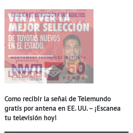
,
e
t
n
o
l
m
a
e
e
p
s
r
c
e
u
c
e
a
l
u
a
c
O
i
a
ó
k
n
d
Como recibir la señal de Telemundo
a
l
gratis por antena en EE. UU. – ¡Escanea
e
tu televisión hoy!
d
e
R