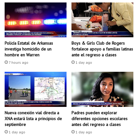
r
e
e
r
s
a
d
n
e
o
c
s
a
s
Policía Estatal de Arkansas
Boys & Girls Club de Rogers
l
e
investiga homicidio de un
fortalece apoyo a familias latinas
l
r
hombre en Warren
ante el regreso a clases
e
i
7 hours ago
1 day ago
s
n
e
d
n
i
F
ó
o
h
r
o
t
m
S
e
Padres pueden explorar
Nueva conexión vial directa a
m
diferentes opciones escolares
XNA estará lista a principios de
n
antes del regreso a clases
septiembre
i
a
t
j
1 day ago
1 day ago
h
e