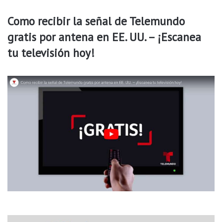
a
r
y
a
Como recibir la señal de Telemundo
e
l
gratis por antena en EE. UU. – ¡Escanea
r
d
e
tu televisión hoy!
p
r
o
g
r
a
m
a
s
,
i
n
c
l
u
i