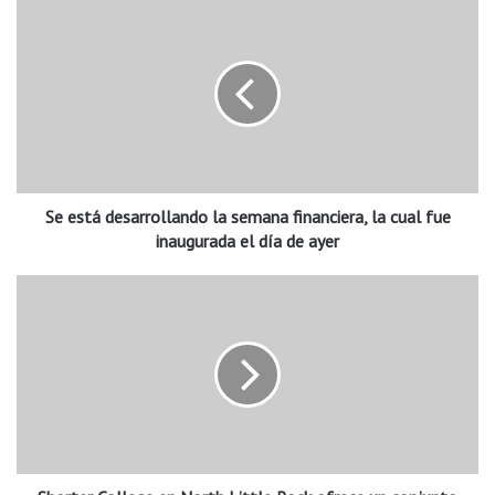
S
e
e
s
t
á
d
e
s
Se está desarrollando la semana financiera, la cual fue
a
r
inaugurada el día de ayer
r
o
S
l
h
l
o
a
r
n
t
d
e
o
r
l
C
a
o
s