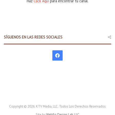
Haz
Click Aquí
para encontrar tu canal.
SÍGUENOS EN LAS REDES SOCIALES
F
a
c
e
b
o
Copyright © 2026. KTV Media, LLC. Todos Los Derechos Reservados
Site by
Webflo Design Lab, LLC