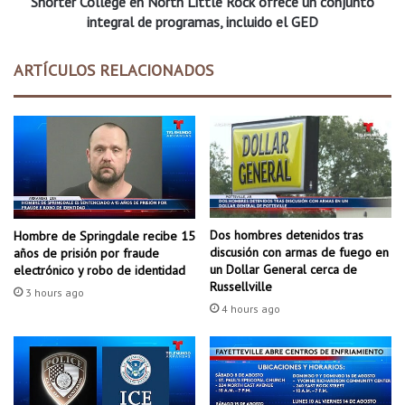
Shorter College en North Little Rock ofrece un conjunto
l
e
l
integral de programas, incluido el GED
m
e
a
g
ARTÍCULOS RELACIONADOS
n
e
a
e
f
n
i
N
n
o
a
r
n
t
c
h
i
L
Dos hombres detenidos tras
Hombre de Springdale recibe 15
e
i
discusión con armas de fuego en
años de prisión por fraude
r
t
un Dollar General cerca de
electrónico y robo de identidad
a
t
Russellville
3 hours ago
,
l
4 hours ago
l
e
a
R
c
o
u
c
a
k