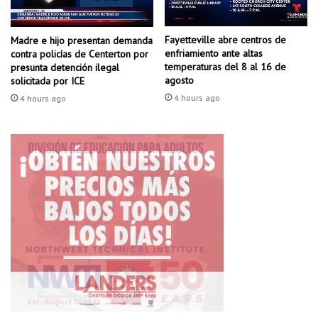
l
o
f
f
u
Fayetteville abre centros de
Madre e hijo presentan demanda
r
enfriamiento ante altas
contra policías de Centerton por
e
e
temperaturas del 8 al 16 de
presunta detención ilegal
i
c
agosto
solicitada por ICE
n
e
4 hours ago
a
4 hours ago
u
u
n
g
c
u
o
r
n
a
j
d
u
a
n
e
t
l
o
d
i
í
n
a
t
d
e
e
g