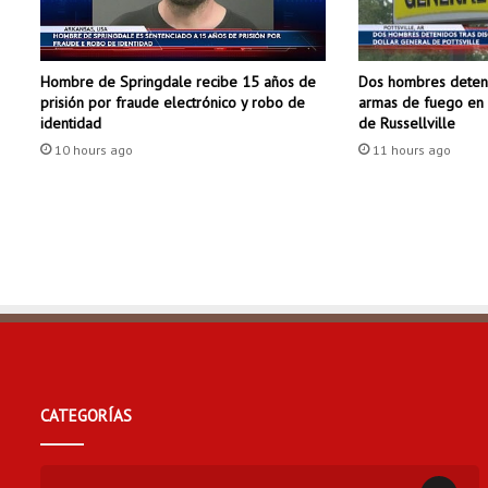
a
n
a
Dos hombres deteni
Hombre de Springdale recibe 15 años de
r
armas de fuego en 
prisión por fraude electrónico y robo de
h
de Russellville
identidad
o
11 hours ago
10 hours ago
r
a
s
d
e
v
o
l
u
n
t
a
CATEGORÍAS
r
i
a