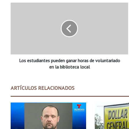
L
o
s
e
s
t
u
d
i
Los estudiantes pueden ganar horas de voluntariado
a
n
en la biblioteca local
t
e
s
ARTÍCULOS RELACIONADOS
p
u
e
d
e
n
g