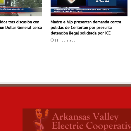
t
r
e
dos tras discusión con
Madre e hijo presentan demanda contra
g
un Dollar General cerca
policías de Centerton por presunta
a
detención ilegal solicitada por ICE
d
11 hours ago
o
n
a
t
i
v
o
a
c
o
n
e
x
i
ó