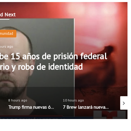
d Next
munidad
ours ago
e 15 años de prisión federal
rio y robo de identidad
8 hours ago
10 hours ago
8 hours
Trump firma nuevas órdenes para limitar la ciudadanía por nacimiento en Estados Unidos
7 Brew lanzará nueva aplicación móvil con pedidos anticipados y programa de recompensas mejorado