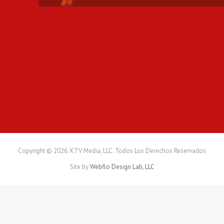
n
d
e
n
e
g
o
c
i
o
s
l
a
t
i
Copyright © 2026. KTV Media, LLC. Todos Los Derechos Reservados
n
Site by
Webflo Design Lab, LLC
o
s