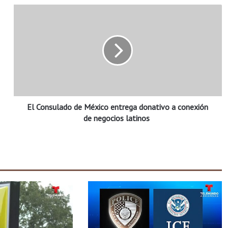
E
l
C
o
n
s
u
l
a
El Consulado de México entrega donativo a conexión
d
o
de negocios latinos
d
e
M
é
x
i
c
o
e
n