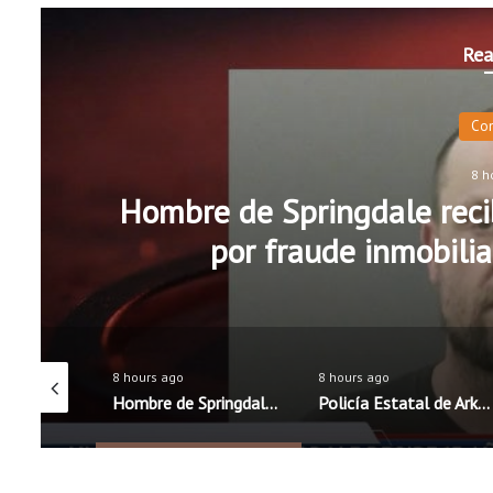
Rea
Co
8 h
Hombre de Springdale recib
por fraude inmobilia
8 hours ago
8 hours ago
Distritos escolares de Rogers y Springdale mantienen precios de almuerzos; Fayetteville anuncia aumento
Hombre de Springdale recibe 15 años de prisión federal por fraude inmobiliario y robo de identidad
Policía Estatal de Arkansas lanza campaña educativa para promover una conducción segura