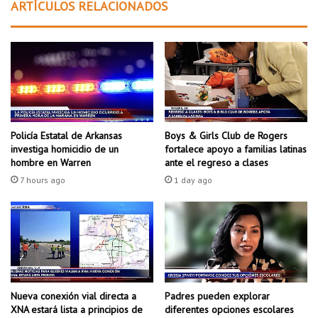
ARTÍCULOS RELACIONADOS
n
s
a
p
m
a
p
r
l
a
í
n
a
i
v
ñ
u
o
Policía Estatal de Arkansas
Boys & Girls Club de Rogers
e
s
investiga homicidio de un
fortalece apoyo a familias latinas
l
e
hombre en Warren
ante el regreso a clases
o
s
7 hours ago
1 day ago
s
t
s
e
i
v
n
e
e
r
s
a
c
n
a
Padres pueden explorar
o
Nueva conexión vial directa a
diferentes opciones escolares
l
XNA estará lista a principios de
e