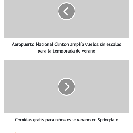
r
o
p
u
e
r
t
Aeropuerto Nacional Clinton amplía vuelos sin escalas
o
N
para la temporada de verano
a
c
C
i
o
o
m
n
i
a
d
l
a
C
s
l
g
i
r
n
Comidas gratis para niños este verano en Springdale
a
t
t
o
i