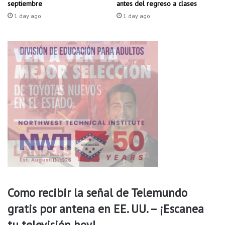
antes del regreso a clases
septiembre
a
n
s
S
1 day ago
1 day ago
p
p
a
r
r
i
a
n
l
g
a
d
t
a
e
l
m
e
p
o
r
a
d
a
d
Como recibir la señal de Telemundo
e
v
gratis por antena en EE. UU. – ¡Escanea
e
tu televisión hoy!