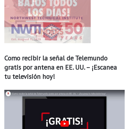
e
d
e
s
p
u
é
s
d
Como recibir la señal de Telemundo
e
gratis por antena en EE. UU. – ¡Escanea
q
u
tu televisión hoy!
e
u
n
t
i
r
o
t
e