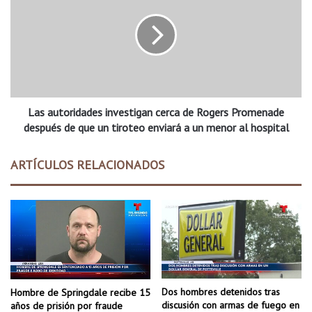
t
s
o
a
.
u
L
t
u
o
n
r
a
i
,
Las autoridades investigan cerca de Rogers Promenade
d
u
a
después de que un tiroteo enviará a un menor al hospital
n
d
e
e
ARTÍCULOS RELACIONADOS
j
s
e
i
m
n
p
v
l
e
o
s
h
t
i
i
s
g
Dos hombres detenidos tras
Hombre de Springdale recibe 15
p
a
discusión con armas de fuego en
años de prisión por fraude