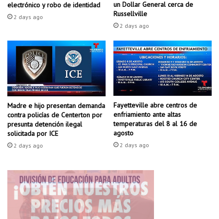
a
n
un Dollar General cerca de
electrónico y robo de identidad
n
c
Russellville
2 days ago
o
e
2 days ago
r
c
a
d
e
R
o
Fayetteville abre centros de
Madre e hijo presentan demanda
g
enfriamiento ante altas
contra policías de Centerton por
e
temperaturas del 8 al 16 de
presunta detención ilegal
r
agosto
solicitada por ICE
s
2 days ago
2 days ago
P
r
o
m
e
n
a
d