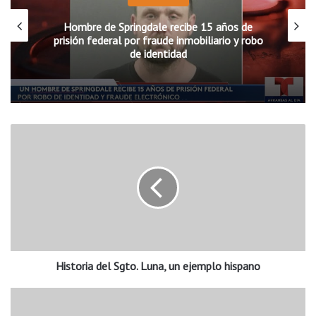
Hombre de Springdale recibe 15 años de
prisión federal por fraude inmobiliario y robo
de identidad
H
i
s
t
o
r
i
a
d
Historia del Sgto. Luna, un ejemplo hispano
e
l
S
L
g
a