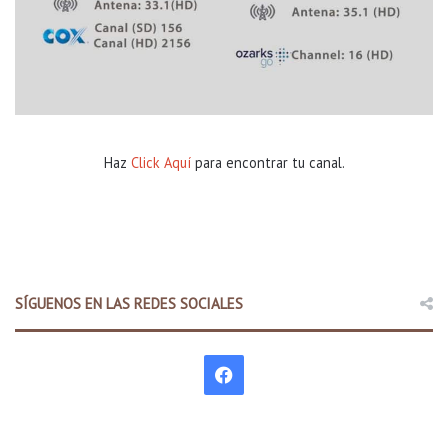
p
i
t
a
l
Haz
Click Aquí
para encontrar tu canal.
SÍGUENOS EN LAS REDES SOCIALES
F
a