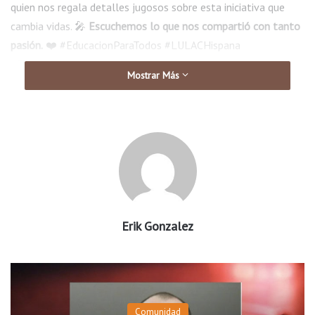
quien nos regala detalles jugosos sobre esta iniciativa que
cambia vidas. 🎤
Escuchemos lo que nos compartió con tanto
pasión.
❤️ #EducacionParaTodos #LULACHispana
#FuturoBrillante
Mostrar Más
Erik Gonzalez
Comunidad