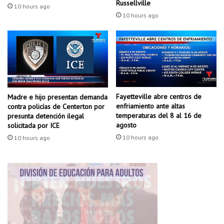
n
Russellville
e
10 hours ago
S
n
10 hours ago
a
o
m
l
a
y
r
E
i
m
t
b
a
a
Fayetteville abre centros de
Madre e hijo presentan demanda
n
r
enfriamiento ante altas
contra policías de Centerton por
a
temperaturas del 8 al 16 de
presunta detención ilegal
z
agosto
solicitada por ICE
o
10 hours ago
10 hours ago
🚨