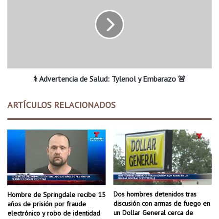
e
d
b
v
r
e
a
r
u
t
n
e
N
n
u
⚕️ Advertencia de Salud: Tylenol y Embarazo 🚨
c
e
i
v
a
ARTÍCULOS RELACIONADOS
o
d
C
e
o
S
m
a
i
l
e
u
n
d
z
:
o
T
Dos hombres detenidos tras
Hombre de Springdale recibe 15
c
y
discusión con armas de fuego en
años de prisión por fraude
o
l
un Dollar General cerca de
electrónico y robo de identidad