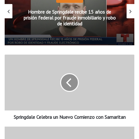
Hombre de Springdale recibe 15 años de
prisión federal por fraude inmobiliario y robo
de identidad
S
p
r
i
n
g
d
a
l
Springdale Celebra un Nuevo Comienzo con Samaritan
e
C
e
⚕️
l
A