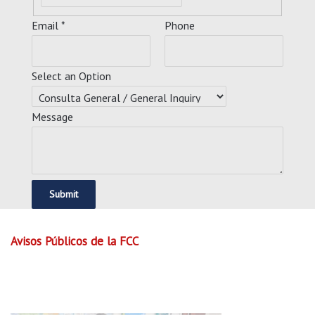
Email
*
Phone
M
Select an Option
e
s
Message
s
a
g
e
Submit
E
m
Avisos Públicos de la FCC
a
i
l
N