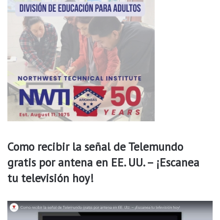
a
m
e
Como recibir la señal de Telemundo
gratis por antena en EE. UU. – ¡Escanea
tu televisión hoy!