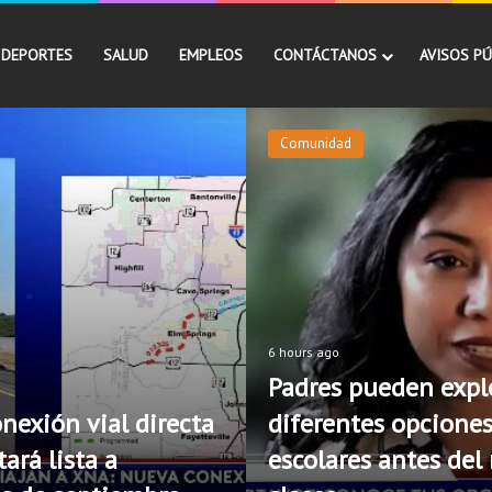
DEPORTES
SALUD
EMPLEOS
CONTÁCTANOS
AVISOS PÚ
Comunidad
6 hours ago
Padres pueden expl
nexión vial directa
diferentes opcione
ará lista a
escolares antes del 