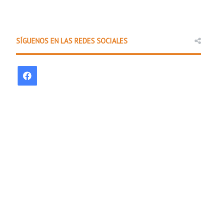
SÍGUENOS EN LAS REDES SOCIALES
F
a
c
e
b
o
o
k