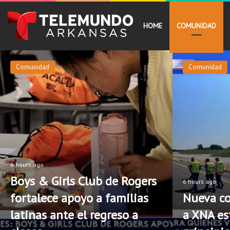
HOME
COMUNIDAD
Comunidad
Comunidad
6 hours ago
Boys & Girls Club de Rogers
6 hours ago
fortalece apoyo a familias
Nueva co
latinas ante el regreso a
a XNA est