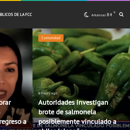
℉
84
Bu
BLICOS DE LA FCC
Arkansas
Comunidad
6 hours ago
orar
Autoridades investigan
s
brote de salmonela
regreso a
posiblemente vinculado a