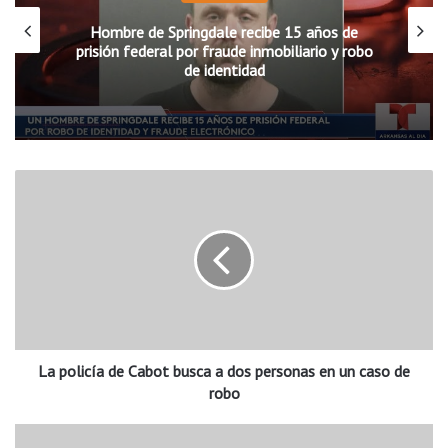
Hombre de Springdale recibe 15 años de
prisión federal por fraude inmobiliario y robo
de identidad
L
a
p
o
l
i
c
í
a
La policía de Cabot busca a dos personas en un caso de
d
e
robo
C
a
S