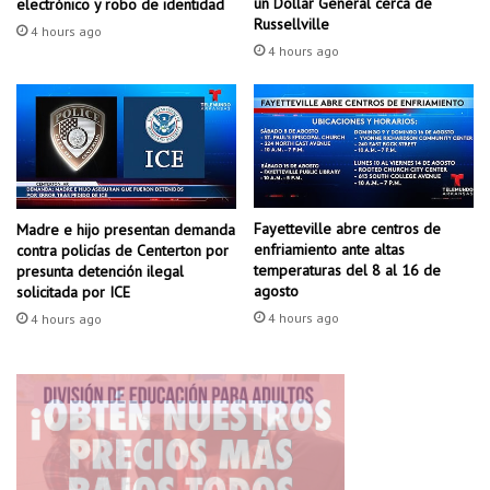
a
un Dollar General cerca de
electrónico y robo de identidad
n
Russellville
d
4 hours ago
u
4 hours ago
n
c
a
s
o
d
e
Fayetteville abre centros de
r
Madre e hijo presentan demanda
enfriamiento ante altas
contra policías de Centerton por
o
temperaturas del 8 al 16 de
presunta detención ilegal
b
agosto
solicitada por ICE
o
4 hours ago
4 hours ago