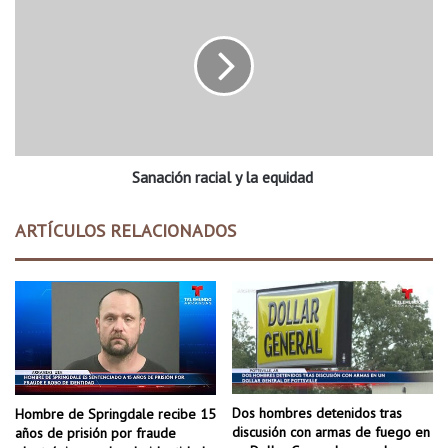
b
a
o
n
t
a
b
c
u
i
s
ó
c
n
a
r
a
Sanación racial y la equidad
a
d
c
o
i
ARTÍCULOS RELACIONADOS
s
a
p
l
e
y
r
l
s
a
o
e
n
q
a
u
s
i
Dos hombres detenidos tras
Hombre de Springdale recibe 15
d
discusión con armas de fuego en
años de prisión por fraude
e