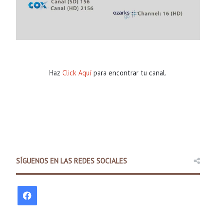
Haz
Click Aquí
para encontrar tu canal.
Comunidad
11 hours ago
Policía Estatal de Arkansas la
SÍGUENOS EN LAS REDES SOCIALES
promover una cond
F
a