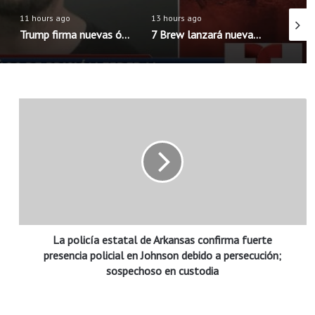
11 hours ago
13 hours ago
11 hour
Trump firma nuevas órdenes para limitar la ciudadanía por nacimiento en Estados Unidos
7 Brew lanzará nueva aplicación móvil con pedidos anticipados y programa de recompensas mejorado
L
a
p
o
l
i
c
í
a
La policía estatal de Arkansas confirma fuerte
e
s
presencia policial en Johnson debido a persecución;
t
sospechoso en custodia
a
t
a