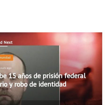
d Next
munidad
hours ago
e 15 años de prisión federal
rio y robo de identidad