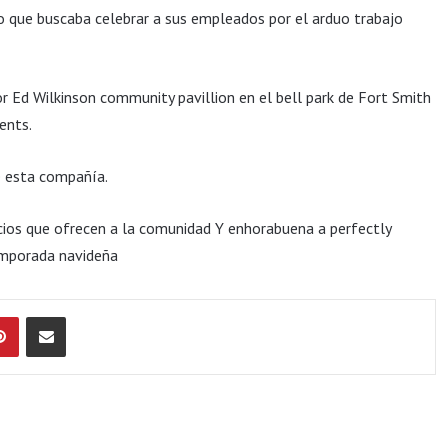
cro que buscaba celebrar a sus empleados por el arduo trabajo
r Ed Wilkinson community pavillion en el bell park de Fort Smith
ents.
e esta compañía.
cios que ofrecen a la comunidad Y enhorabuena a perfectly
emporada navideña
Pinterest
Compartir por Email