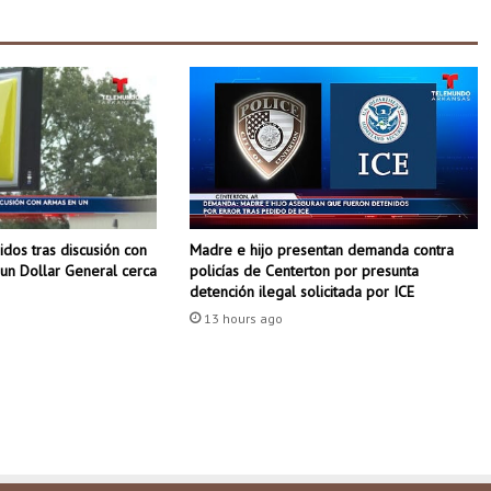
l
d
e
A
r
k
a
n
s
a
dos tras discusión con
Madre e hijo presentan demanda contra
s
un Dollar General cerca
policías de Centerton por presunta
c
detención ilegal solicitada por ICE
o
n
13 hours ago
f
i
r
m
a
f
u