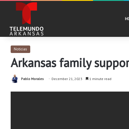
H
Noticias
Arkansas family suppor
Pablo Morales
December 21, 2023
1 minute read