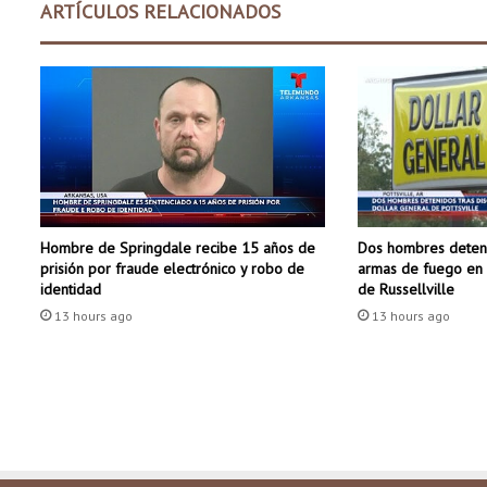
ARTÍCULOS RELACIONADOS
e
r
m
i
n
a
r
e
n
d
Dos hombres deteni
Hombre de Springdale recibe 15 años de
e
armas de fuego en 
prisión por fraude electrónico y robo de
u
de Russellville
identidad
d
13 hours ago
a
13 hours ago
d
o
s
p
o
r
r