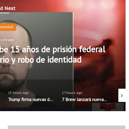
d Next
munidad
hours ago
e 15 años de prisión federal
rio y robo de identidad
15 hours ago
17 hours ago
15 hour
Trump firma nuevas órdenes para limitar la ciudadanía por nacimiento en Estados Unidos
7 Brew lanzará nueva aplicación móvil con pedidos anticipados y programa de recompensas mejorado
J