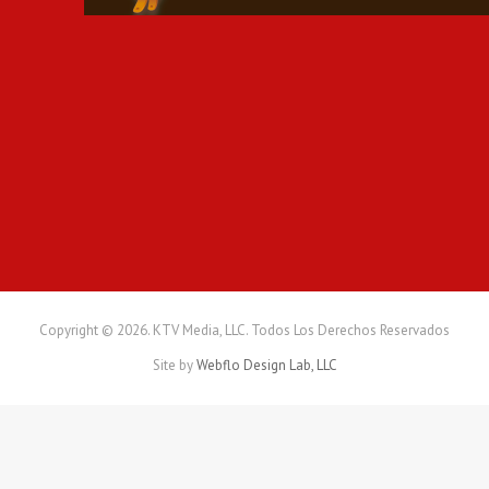
e
a
c
a
d
e
n
a
p
e
r
p
e
t
u
Copyright © 2026. KTV Media, LLC. Todos Los Derechos Reservados
a
Site by
Webflo Design Lab, LLC
m
á
s
1
6
0