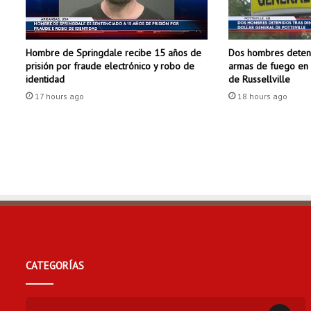
d
o
s
Dos hombres deteni
Hombre de Springdale recibe 15 años de
d
armas de fuego en 
prisión por fraude electrónico y robo de
e
de Russellville
identidad
l
18 hours ago
a
17 hours ago
e
d
i
c
i
ó
n
s
e
m
a
CATEGORÍAS
n
a
l