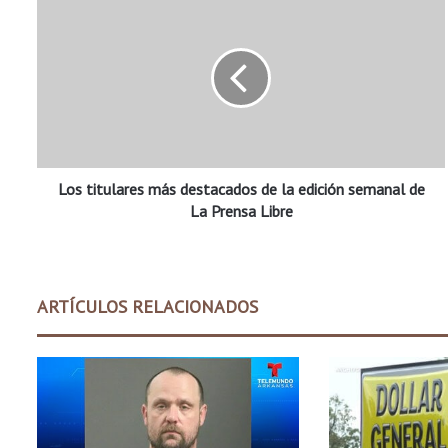
o
s
t
i
t
u
l
a
Los titulares más destacados de la edición semanal de
r
e
La Prensa Libre
s
m
á
s
ARTÍCULOS RELACIONADOS
d
e
s
t
a
c
a