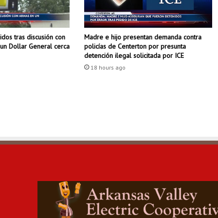
i
n
g
dos tras discusión con
Madre e hijo presentan demanda contra
t
un Dollar General cerca
policías de Centerton por presunta
o
detención ilegal solicitada por ICE
n
c
18 hours ago
o
n
d
e
n
a
a
u
n
h
o
m
b
r