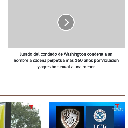
u
r
a
d
o
d
e
l
Jurado del condado de Washington condena a un
c
o
hombre a cadena perpetua más 160 años por violación
n
y agresión sexual a una menor
d
a
d
o
d
e
W
a
s
h