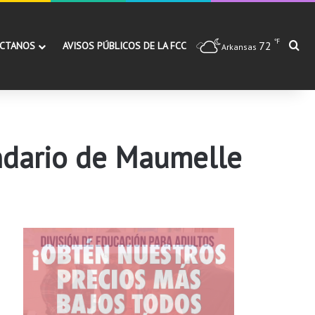
℉
72
Bu
CTANOS
AVISOS PÚBLICOS DE LA FCC
Arkansas
indario de Maumelle