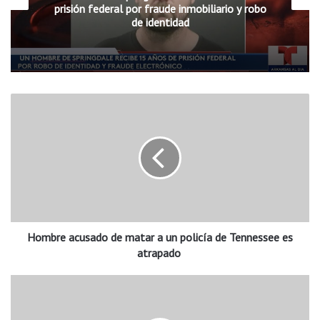
prisión federal por fraude inmobiliario y robo
de identidad
H
o
m
b
r
e
a
c
u
Hombre acusado de matar a un policía de Tennessee es
s
a
atrapado
d
o
I
d
n
e
t