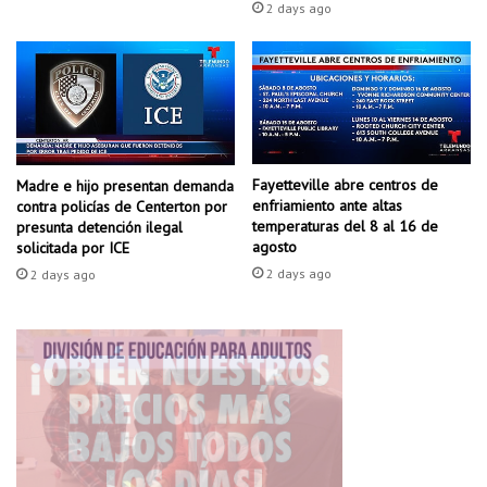
e
s
2 days ago
s
a
s
,
e
R
e
h
e
i
s
z
a
o
Fayetteville abre centros de
t
Madre e hijo presentan demanda
m
enfriamiento ante altas
contra policías de Centerton por
r
e
temperaturas del 8 al 16 de
presunta detención ilegal
a
agosto
solicitada por ICE
p
2 days ago
2 days ago
a
d
o