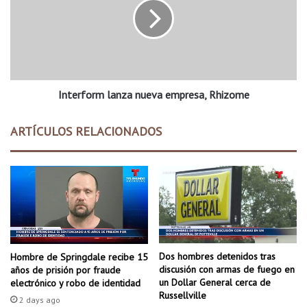
m
e
a
r
t
f
a
o
r
r
a
m
u
Interform lanza nueva empresa, Rhizome
l
n
a
p
n
ARTÍCULOS RELACIONADOS
o
z
l
a
i
n
c
u
í
e
a
v
d
a
e
e
T
m
Dos hombres detenidos tras
Hombre de Springdale recibe 15
e
p
discusión con armas de fuego en
años de prisión por fraude
n
r
un Dollar General cerca de
electrónico y robo de identidad
n
Russellville
e
2 days ago