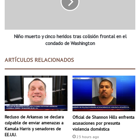
t
m
o
u
e
e
n
r
c
t
a
Niño muerto y cinco heridos tras colisión frontal en el
o
s
y
condado de Washington
o
c
s
i
ARTÍCULOS RELACIONADOS
d
n
e
c
f
o
e
h
n
e
t
r
a
i
n
d
i
o
Recluso de Arkansas se declara
Oficial de Shannon Hills enfrenta
l
s
culpable de enviar amenazas a
acusaciones por presunta
o
t
Kamala Harris y senadores de
violencia doméstica
r
EE.UU.
23 hours ago