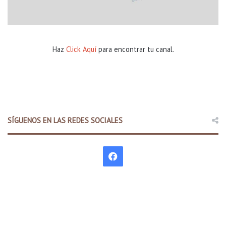
Haz
Click Aquí
para encontrar tu canal.
SÍGUENOS EN LAS REDES SOCIALES
F
a
c
e