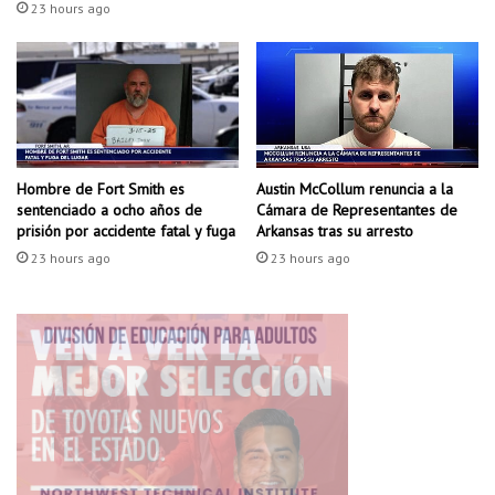
a
23 hours ago
s
c
o
l
i
s
i
Hombre de Fort Smith es
Austin McCollum renuncia a la
ó
sentenciado a ocho años de
Cámara de Representantes de
n
prisión por accidente fatal y fuga
Arkansas tras su arresto
f
23 hours ago
23 hours ago
r
o
n
t
a
l
e
n
e
l
c