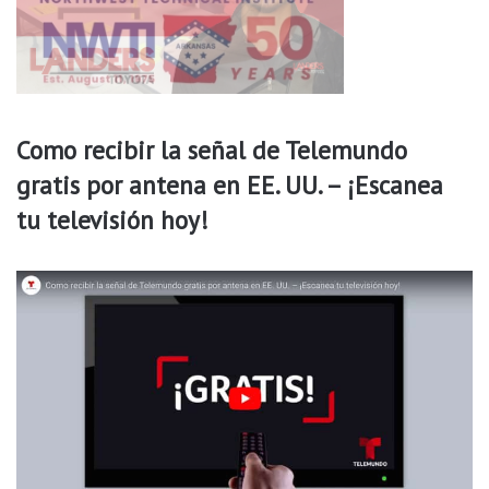
o
n
d
a
d
o
Como recibir la señal de Telemundo
d
gratis por antena en EE. UU. – ¡Escanea
e
W
tu televisión hoy!
a
s
h
i
n
g
t
o
n