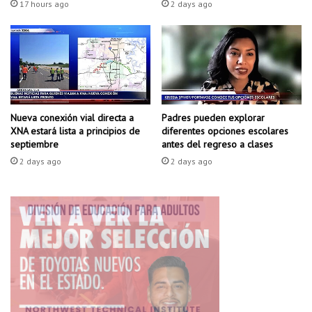
17 hours ago
2 days ago
i
s
a
o
l
b
d
r
e
e
B
e
e
s
n
t
Padres pueden explorar
Nueva conexión vial directa a
t
diferentes opciones escolares
XNA estará lista a principios de
a
antes del regreso a clases
septiembre
o
f
n
a
2 days ago
2 days ago
v
s
i
c
l
o
l
m
e
u
;
n
S
e
W
s
A
e
T
n