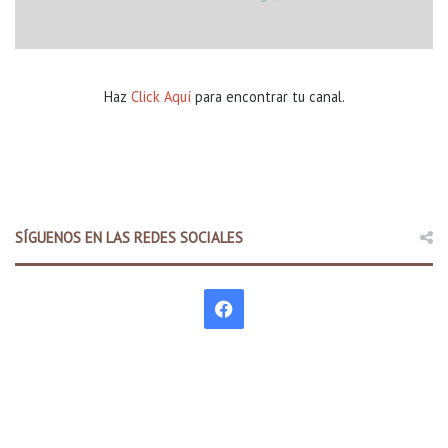
Haz
Click Aquí
para encontrar tu canal.
SÍGUENOS EN LAS REDES SOCIALES
F
a
c
e