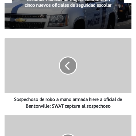
cinco nuevos oficiales de seguridad escolar
S
o
s
p
e
c
h
o
s
Sospechoso de robo a mano armada hiere a oficial de
o
d
Bentonville; SWAT captura al sospechoso
e
r
E
o
l
b
F