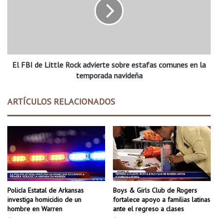
o
B
a
I
m
d
a
e
n
L
o
i
a
El FBI de Little Rock advierte sobre estafas comunes en la
t
r
t
temporada navideña
m
l
a
e
ARTÍCULOS RELACIONADOS
d
R
a
o
h
c
i
k
e
a
r
d
e
v
a
i
o
e
Policía Estatal de Arkansas
Boys & Girls Club de Rogers
f
r
investiga homicidio de un
fortalece apoyo a familias latinas
i
t
hombre en Warren
ante el regreso a clases
c
e