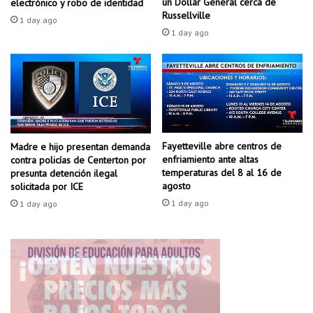
t
un Dollar General cerca de
electrónico y robo de identidad
n
Russellville
a
1 day ago
L
l
1 day ago
i
a
t
p
t
o
l
l
e
i
R
c
o
í
Fayetteville abre centros de
c
Madre e hijo presentan demanda
a
enfriamiento ante altas
contra policías de Centerton por
k
temperaturas del 8 al 16 de
presunta detención ilegal
a
agosto
solicitada por ICE
ú
1 day ago
1 day ago
n
s
i
n
r
e
c
l