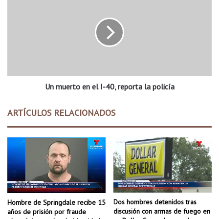
b
n
a
m
l
u
l
e
d
r
e
t
$
o
1
e
m
Un muerto en el I-40, reporta la policía
n
i
e
l
l
ARTÍCULOS RELACIONADOS
l
I
ó
-
n
4
v
0
e
,
n
r
d
e
i
p
d
o
Dos hombres detenidos tras
Hombre de Springdale recibe 15
o
r
discusión con armas de fuego en
años de prisión por fraude
e