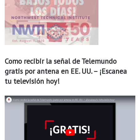
a
m
a
r
Como recibir la señal de Telemundo
gratis por antena en EE. UU. – ¡Escanea
tu televisión hoy!