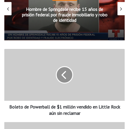
Hombre de Springdale recibe 15 años de
prisión federal por fraude inmobiliario y robo
de identidad
B
o
l
e
t
o
d
e
P
Boleto de Powerball de $1 millón vendido en Little Rock
o
w
aún sin reclamar
e
r
U