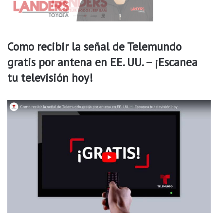
a
s
d
e
Como recibir la señal de Telemundo
A
r
gratis por antena en EE. UU. – ¡Escanea
k
tu televisión hoy!
a
n
s
a
s