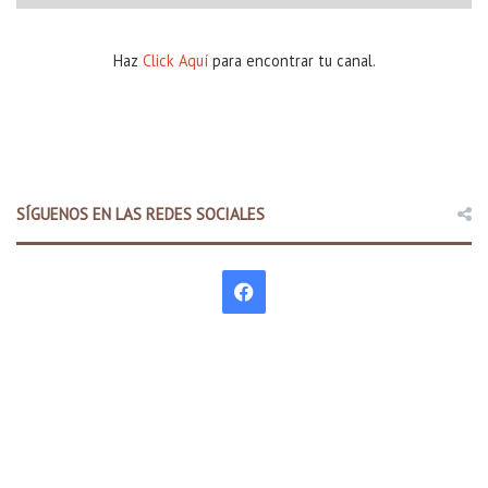
Haz
Click Aquí
para encontrar tu canal.
SÍGUENOS EN LAS REDES SOCIALES
F
a
c
e
b