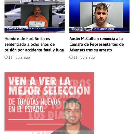
d
d
e
y
o
e
c
l
t
f
u
l
b
Hombre de Fort Smith es
Austin McCollum renuncia a la
u
sentenciado a ocho años de
Cámara de Representantes de
r
a
prisión por accidente fatal y fuga
Arkansas tras su arresto
e
l
p
18 hours ago
18 hours ago
m
a
i
r
s
a
m
l
o
a
t
s
i
c
e
a
m
r
p
r
o
e
?
r