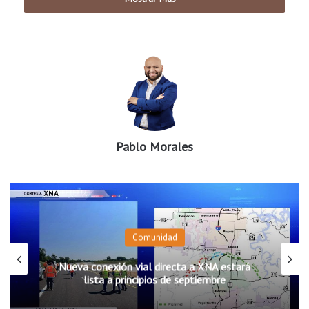
Mexicanos, logró convertirse en una aviadora militar.
Sus palabras motivaron a los asistentes a considerar carreras
en la aviación de los Estados Unidos.
Graciela no solo les brindó la oportunidad de vestirse con
trajes de vuelo, sino también respondió preguntas sobre
becas, opciones universitarias y el servicio militar en la
Pablo Morales
aviación.
Los niños se deleitaron con la serie de libros bilingües escritos
por Tiscareño-sato”, que están inspirados en su década de
servicio activo en la aviación.
Comunidad
Además, tuvieron la oportunidad de tomarse fotos con la
Nueva conexión vial directa a XNA estará
autora, nuestra querida capitán mamá.
lista a principios de septiembre