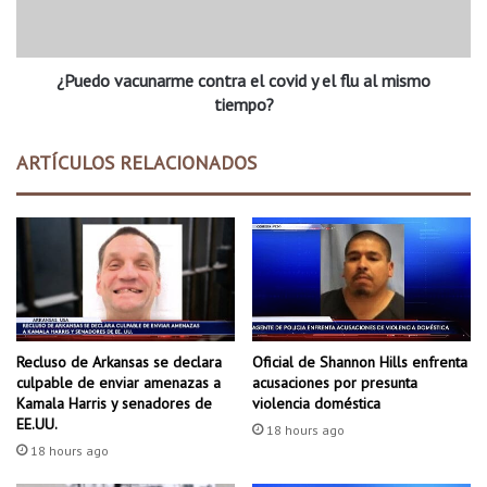
c
v
e
a
n
c
t
¿Puedo vacunarme contra el covid y el flu al mismo
u
e
n
tiempo?
n
a
n
r
ARTÍCULOS RELACIONADOS
i
m
a
e
l
c
p
o
a
n
r
t
k
r
e
a
l
e
Recluso de Arkansas se declara
Oficial de Shannon Hills enfrenta
2
l
culpable de enviar amenazas a
acusaciones por presunta
8
c
Kamala Harris y senadores de
violencia doméstica
y
o
EE.UU.
18 hours ago
2
v
18 hours ago
9
i