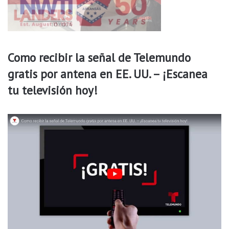
i
g
a
r
r
Como recibir la señal de Telemundo
i
gratis por antena en EE. UU. – ¡Escanea
l
l
tu televisión hoy!
o
s
i
l
e
g
a
l
e
s