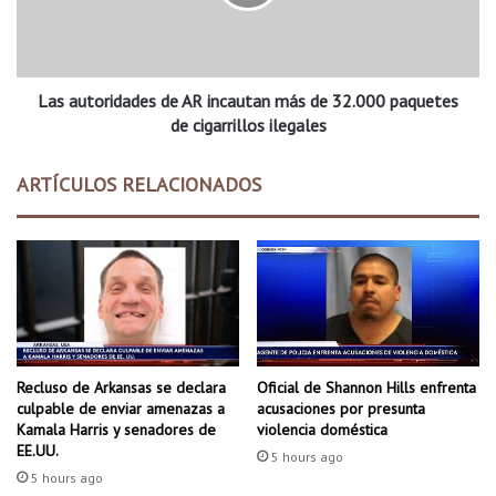
o
t
n
o
e
r
c
i
t
Las autoridades de AR incautan más de 32.000 paquetes
d
a
a
de cigarrillos ilegales
n
d
d
e
ARTÍCULOS RELACIONADOS
o
s
c
d
o
e
n
A
l
R
o
i
s
n
s
c
e
a
Recluso de Arkansas se declara
Oficial de Shannon Hills enfrenta
r
u
culpable de enviar amenazas a
acusaciones por presunta
v
t
Kamala Harris y senadores de
violencia doméstica
i
a
EE.UU.
5 hours ago
c
n
5 hours ago
i
m