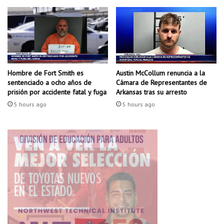
o
á
s
s
d
d
e
e
l
3
a
2
Hombre de Fort Smith es
Austin McCollum renuncia a la
s
.
sentenciado a ocho años de
Cámara de Representantes de
a
0
prisión por accidente fatal y fuga
Arkansas tras su arresto
l
0
u
5 hours ago
5 hours ago
0
d
p
a
q
u
e
t
e
s
d
e
c