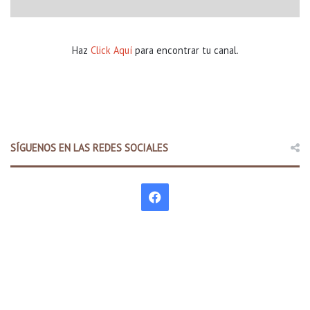
Haz
Click Aquí
para encontrar tu canal.
SÍGUENOS EN LAS REDES SOCIALES
F
a
c
e
b