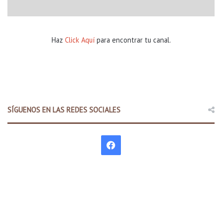
Haz
Click Aquí
para encontrar tu canal.
SÍGUENOS EN LAS REDES SOCIALES
F
a
c
e