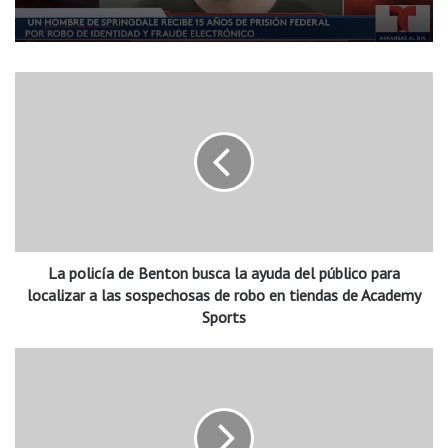
L
a
p
o
l
i
c
í
a
La policía de Benton busca la ayuda del público para
d
e
localizar a las sospechosas de robo en tiendas de Academy
B
Sports
e
n
E
t
l
o
C
n
o
b
n