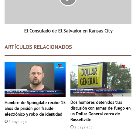
u
s
s
u
c
l
a
a
l
El Consulado de El Salvador en Kansas City
d
a
o
a
d
ARTÍCULOS RELACIONADOS
y
e
u
E
d
l
a
S
d
a
e
l
l
v
p
a
ú
d
Dos hombres detenidos tras
Hombre de Springdale recibe 15
b
o
discusión con armas de fuego en
años de prisión por fraude
l
r
un Dollar General cerca de
electrónico y robo de identidad
i
Russellville
e
2 days ago
c
n
2 days ago
o
K