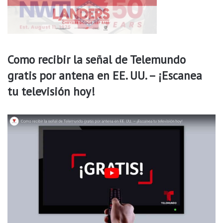
c
h
o
s
a
Como recibir la señal de Telemundo
s
gratis por antena en EE. UU. – ¡Escanea
d
e
tu televisión hoy!
r
o
b
o
e
n
t
i
e
n
d
a
s