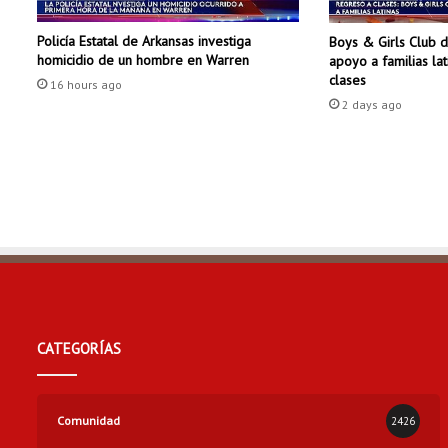
l
e
Policía Estatal de Arkansas investiga
Boys & Girls Club 
g
homicidio de un hombre en Warren
apoyo a familias la
a
clases
p
16 hours ago
2 days ago
a
r
a
a
y
u
d
a
r
a
l
i
CATEGORÍAS
m
p
i
a
Comunidad
2426
r