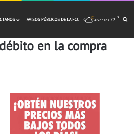
℉
72
Bu
CTANOS
AVISOS PÚBLICOS DE LA FCC
Arkansas
 débito en la compra