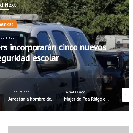
d Next
rarán cinco nuevos
Progra
scolar
16 hours ago
16 hours ago
16 hours ago
Arrestan a hombre de Rogers acusado de intentar concertar encuentro sexual con menores
Mujer de Pea Ridge es sentenciada tras la muerte de su hijastro de 11 años
S