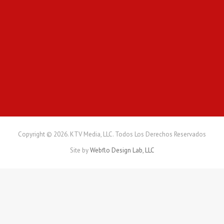
d
o
m
e
j
o
r
a
r
l
a
i
n
Copyright © 2026. KTV Media, LLC. Todos Los Derechos Reservados
f
Site by
Webflo Design Lab, LLC
r
a
e
s
t
r
u