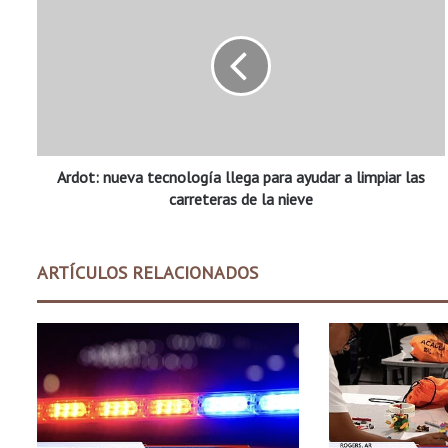
r
d
o
t
:
n
u
e
Ardot: nueva tecnología llega para ayudar a limpiar las
v
a
carreteras de la nieve
t
e
c
ARTÍCULOS RELACIONADOS
n
o
l
o
g
í
a
l