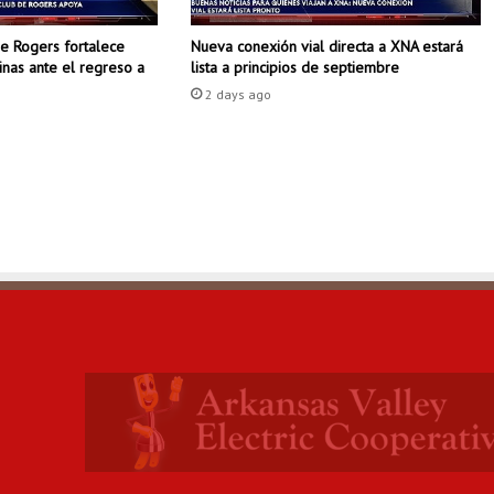
i
o
de Rogers fortalece
Nueva conexión vial directa a XNA estará
n
tinas ante el regreso a
lista a principios de septiembre
e
s
2 days ago
d
e
b
o
m
b
e
r
o
s
,
b
u
s
c
a
n