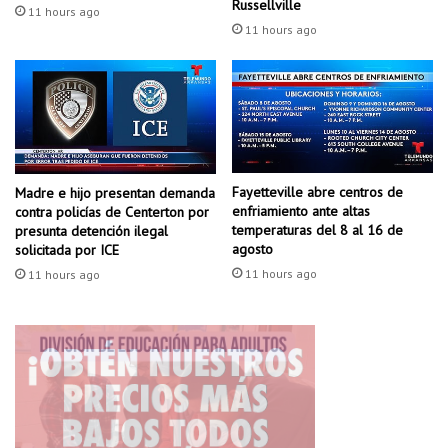
d
a
Russellville
11 hours ago
e
n
11 hours ago
c
t
a
e
r
s
t
o
o
r
n
o
e
s
r
Fayetteville abre centros de
Madre e hijo presentan demanda
e
enfriamiento ante altas
contra policías de Centerton por
í
n
temperaturas del 8 al 16 de
presunta detención ilegal
a
e
agosto
solicitada por ICE
e
l
11 hours ago
n
11 hours ago
l
e
a
l
g
f
o
e
d
s
e
t
C
i
o
v
n