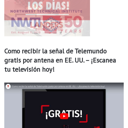
a
w
l
a
d
y
e
d
í
a
d
Como recibir la señal de Telemundo
e
gratis por antena en EE. UU. – ¡Escanea
m
u
tu televisión hoy!
e
r
t
o
s