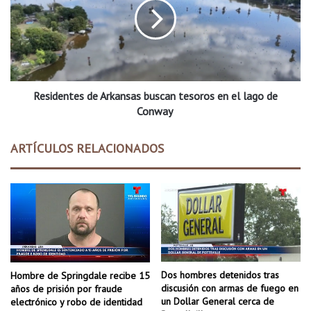
v
i
i
d
t
e
a
n
a
t
s
e
u
Residentes de Arkansas buscan tesoros en el lago de
s
t
d
Conway
a
e
l
A
ARTÍCULOS RELACIONADOS
l
r
e
k
r
a
g
n
r
s
a
a
t
s
u
b
i
u
Dos hombres detenidos tras
Hombre de Springdale recibe 15
t
s
discusión con armas de fuego en
años de prisión por fraude
o
c
un Dollar General cerca de
electrónico y robo de identidad