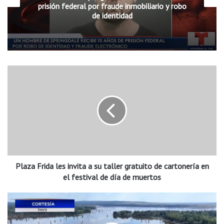
prisión federal por fraude inmobiliario y robo
no le permite estar en persona puede hacerlo vía Zoom
de identidad
Busque en nuestro sitio web más información y un código QR
para registrarse, recuerde, es completamente gratis
P
l
a
z
a
F
r
i
d
Plaza Frida les invita a su taller gratuito de cartonería en
a
l
el festival de día de muertos
e
s
R
i
e
n
s