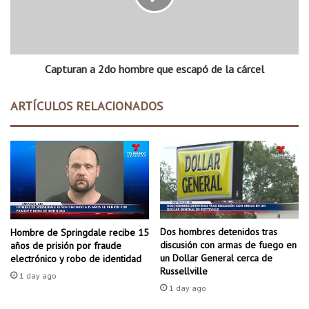
m
r
b
a
r
n
e
a
d
Capturan a 2do hombre que escapó de la cárcel
2
e
d
l
o
ARTÍCULOS RELACIONADOS
c
h
o
o
n
m
d
b
a
r
d
e
o
q
d
u
e
e
Dos hombres detenidos tras
Hombre de Springdale recibe 15
H
e
discusión con armas de fuego en
años de prisión por fraude
o
s
un Dollar General cerca de
electrónico y robo de identidad
t
Russellville
c
1 day ago
S
a
1 day ago
p
p