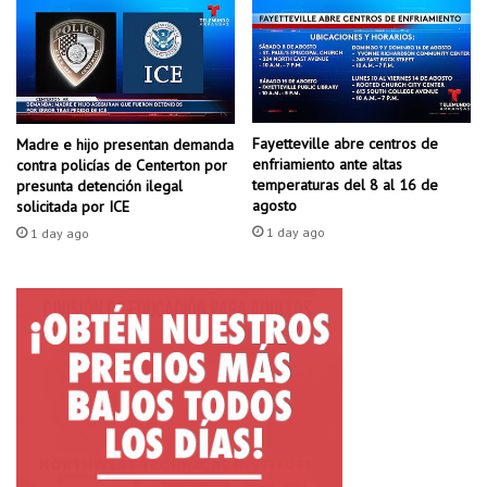
r
ó
i
d
n
e
g
l
s
a
q
c
Fayetteville abre centros de
u
Madre e hijo presentan demanda
á
enfriamiento ante altas
contra policías de Centerton por
e
r
temperaturas del 8 al 16 de
presunta detención ilegal
e
c
agosto
solicitada por ICE
s
e
1 day ago
1 day ago
t
l
á
d
e
s
a
p
a
r
e
c
i