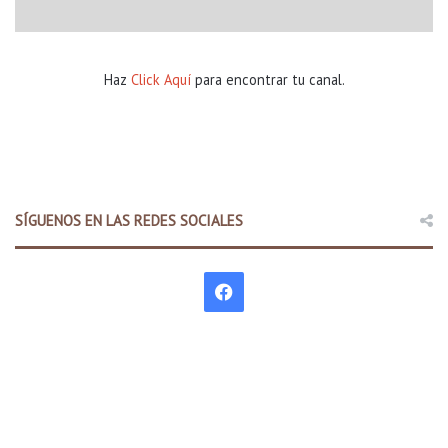
Haz
Click Aquí
para encontrar tu canal.
SÍGUENOS EN LAS REDES SOCIALES
F
a
c
e