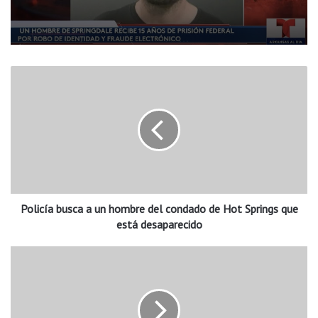
P
o
l
i
c
í
a
b
u
Policía busca a un hombre del condado de Hot Springs que
s
c
está desaparecido
a
a
C
u
a
n
p
h
t
o
u