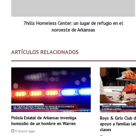
H
o
m
7hills Homeless Center: un lugar de refugio en el
e
l
noroeste de Arkansas
e
s
s
ARTÍCULOS RELACIONADOS
C
e
n
t
e
r
:
u
n
l
Policía Estatal de Arkansas investiga
Boys & Girls Club 
u
homicidio de un hombre en Warren
apoyo a familias la
g
clases
a
5 hours ago