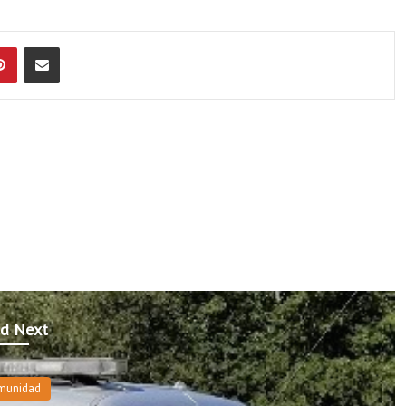
Pinterest
Compartir por Email
d Next
munidad