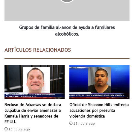
s
d
e
f
Grupos de familia al-anon de ayuda a familiares
a
m
alcohólicos.
i
l
ARTÍCULOS RELACIONADOS
i
a
a
l
-
a
n
o
n
Recluso de Arkansas se declara
Oficial de Shannon Hills enfrenta
d
culpable de enviar amenazas a
acusaciones por presunta
e
Kamala Harris y senadores de
violencia doméstica
a
EE.UU.
16 hours ago
y
16 hours ago
u