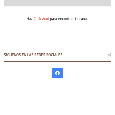
Haz
Click Aquí
para encontrar tu canal.
SÍGUENOS EN LAS REDES SOCIALES
F
a
c
e
b