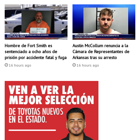
d
a
a
f
a
m
Hombre de Fort Smith es
Austin McCollum renuncia a la
i
sentenciado a ocho años de
Cámara de Representantes de
l
prisión por accidente fatal y fuga
Arkansas tras su arresto
i
16 hours ago
16 hours ago
a
r
e
s
a
l
c
o
h
ó
l
i