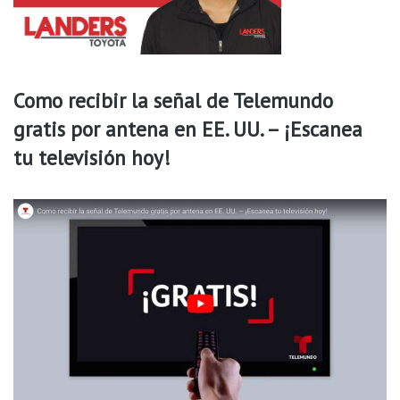
c
o
s
.
Como recibir la señal de Telemundo
gratis por antena en EE. UU. – ¡Escanea
tu televisión hoy!