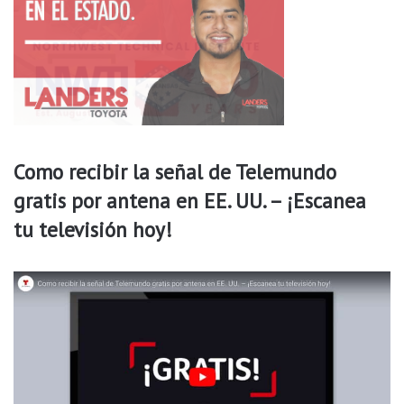
l
d
e
C
o
l
o
m
b
Como recibir la señal de Telemundo
i
gratis por antena en EE. UU. – ¡Escanea
a
tu televisión hoy!