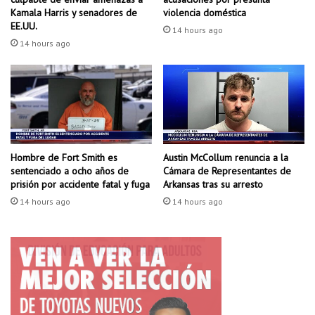
e
p
Kamala Harris y senadores de
violencia doméstica
2
EE.UU.
u
14 hours ago
1
l
14 hours ago
p
a
i
r
e
p
s
a
e
r
n
a
s
m
Hombre de Fort Smith es
Austin McCollum renuncia a la
u
o
sentenciado a ocho años de
Cámara de Representantes de
c
v
prisión por accidente fatal y fuga
Arkansas tras su arresto
i
e
u
14 hours ago
14 hours ago
r
d
s
a
e
d
n
a
t
a