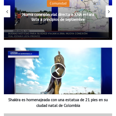
Comunidad
Nueva conexión vial directa a XNA estará
lista a principios de septiembre
S
h
a
k
i
r
a
e
s
Shakira es homenajeada con una estatua de 21 pies en su
h
o
ciudad natal de Colombia
m
e