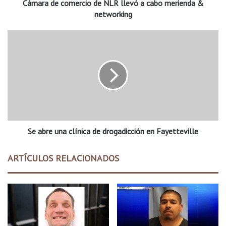
Cámara de comercio de NLR llevó a cabo merienda &
o
m
networking
e
r
S
c
e
i
a
o
b
d
r
e
e
N
u
L
n
R
a
l
Se abre una clínica de drogadicción en Fayetteville
c
l
l
e
í
ARTÍCULOS RELACIONADOS
v
n
ó
i
a
c
c
a
a
d
b
e
o
d