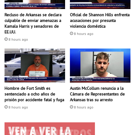
m
r
e
o
Recluso de Arkansas se declara
Oficial de Shannon Hills enfrenta
r
g
culpable de enviar amenazas a
acusaciones por presunta
i
a
Kamala Harris y senadores de
violencia doméstica
e
EE.UU.
d
8 hours ago
n
i
8 hours ago
d
c
a
c
&
i
n
ó
e
n
t
e
w
n
Hombre de Fort Smith es
Austin McCollum renuncia a la
o
F
sentenciado a ocho años de
Cámara de Representantes de
r
a
prisión por accidente fatal y fuga
Arkansas tras su arresto
k
y
i
8 hours ago
8 hours ago
e
n
t
g
t
e
v