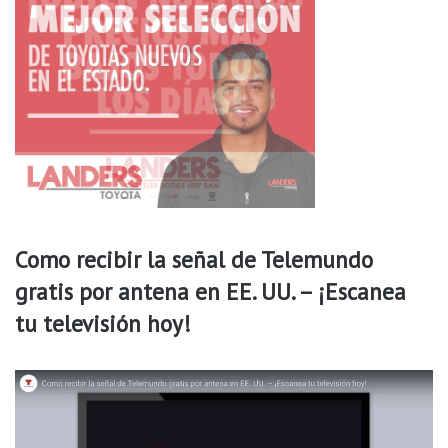
i
l
l
e
Como recibir la señal de Telemundo
gratis por antena en EE. UU. – ¡Escanea
tu televisión hoy!