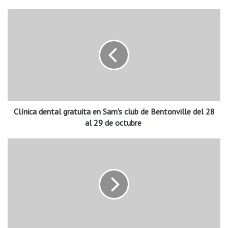
C
l
í
n
i
c
a
d
e
Clínica dental gratuita en Sam's club de Bentonville del 28
n
t
al 29 de octubre
a
l
I
g
m
r
p
a
o
t
r
u
t
i
a
t
n