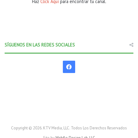
Haz
Click Aquí
para encontrar tu canal.
SÍGUENOS EN LAS REDES SOCIALES
F
a
c
e
b
o
Copyright © 2026. KTV Media, LLC. Todos Los Derechos Reservados
Site by
Webflo Design Lab, LLC