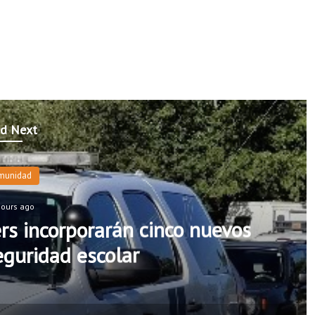
d Next
munidad
hours ago
rs incorporarán cinco nuevos
seguridad escolar