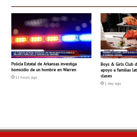
l
i
g
r
o
s
o
d
e
l
Policía Estatal de Arkansas investiga
Boys & Girls Club 
o
homicidio de un hombre en Warren
apoyo a familias la
q
clases
u
12 hours ago
1 day ago
e
c
r
e
e
m
o
s