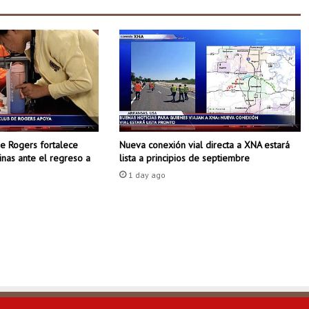
o
n
e
s
:
a
c
t
r
i
de Rogers fortalece
Nueva conexión vial directa a XNA estará
z
tinas ante el regreso a
lista a principios de septiembre
s
e
1 day ago
u
n
e
a
c
a
m
p
a