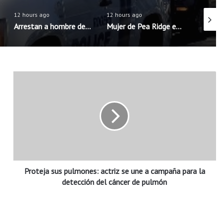
12 hours ago
12 hours ago
11 hour
Arrestan a hombre de Rogers acusado de intentar concertar encuentro sexual con menores
Mujer de Pea Ridge es sentenciada tras la muerte de su hijastro de 11 años
P
r
o
t
e
j
a
s
u
Proteja sus pulmones: actriz se une a campaña para la
s
p
detección del cáncer de pulmón
u
l
m