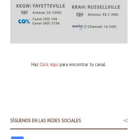
Haz
Click Aquí
para encontrar tu canal.
Comunidad
12 hours ago
Programa 60×5 Business Acceler
al noroeste de
SÍGUENOS EN LAS REDES SOCIALES