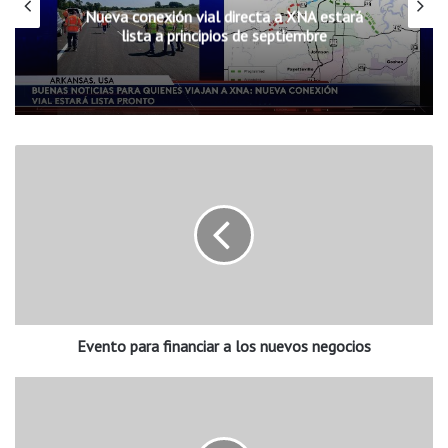
Nueva conexión vial directa a XNA estará
lista a principios de septiembre
E
v
e
n
t
o
p
a
r
Evento para financiar a los nuevos negocios
a
f
i
R
n
e
a
s