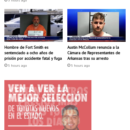
5 hours ago
s
n
t
r
a
I
s
r
Hombre de Fort Smith es
Austin McCollum renuncia a la
a
sentenciado a ocho años de
Cámara de Representantes de
e
prisión por accidente fatal y fuga
Arkansas tras su arresto
l
5 hours ago
5 hours ago