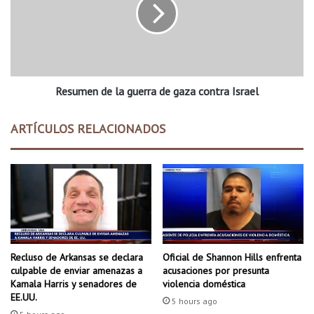
n
u
c
m
i
e
a
n
r
d
a
e
l
Resumen de la guerra de gaza contra Israel
l
o
a
s
g
ARTÍCULOS RELACIONADOS
n
u
u
e
e
r
v
r
o
a
s
d
n
e
e
g
g
a
Recluso de Arkansas se declara
Oficial de Shannon Hills enfrenta
o
z
culpable de enviar amenazas a
acusaciones por presunta
c
a
Kamala Harris y senadores de
violencia doméstica
i
EE.UU.
c
5 hours ago
o
o