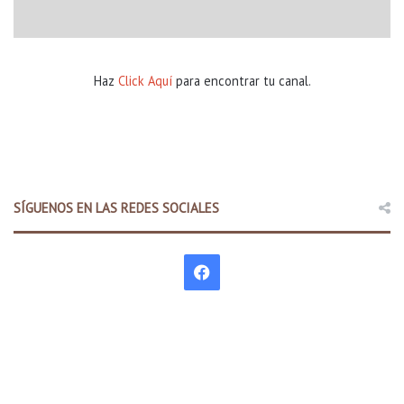
Haz
Click Aquí
para encontrar tu canal.
SÍGUENOS EN LAS REDES SOCIALES
F
a
c
e