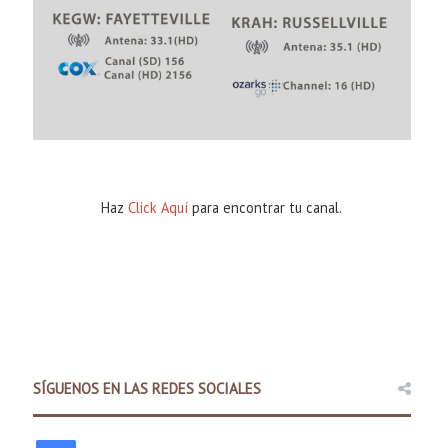
Haz
Click Aquí
para encontrar tu canal.
Comunidad
8 hours ago
SÍGUENOS EN LAS REDES SOCIALES
Policía Estatal de Arkansas la
promover una cond