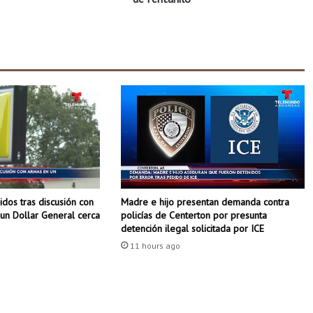
t
a
d
o
y
a
c
u
s
a
d
o
d
dos tras discusión con
Madre e hijo presentan demanda contra
e
un Dollar General cerca
policías de Centerton por presunta
m
detención ilegal solicitada por ICE
u
11 hours ago
e
r
t
e
p