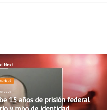
d Next
munidad
ours ago
e 15 años de prisión federal
rio y robo de identidad