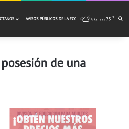
℉
75
Bu
CTANOS
AVISOS PÚBLICOS DE LA FCC
Arkansas
r posesión de una