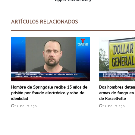
t
r
o
ARTÍCULOS RELACIONADOS
p
e
l
l
a
d
o
p
o
r
Dos hombres deteni
Hombre de Springdale recibe 15 años de
v
armas de fuego en 
prisión por fraude electrónico y robo de
e
de Russellville
identidad
h
10 hours ago
10 hours ago
í
c
u
l
o