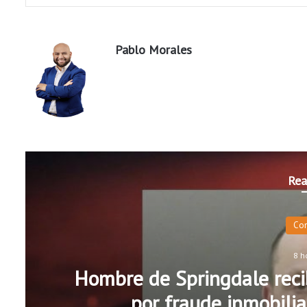
Pablo Morales
Rea
Co
8 h
Hombre de Springdale recib
por fraude inmobilia