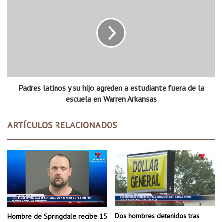
s
a
i
d
n
r
v
e
e
s
s
l
t
a
i
t
g
Padres latinos y su hijo agreden a estudiante fuera de la
i
a
n
escuela en Warren Arkansas
n
o
c
s
ARTÍCULOS RELACIONADOS
e
y
r
s
c
u
a
h
d
i
e
j
R
o
o
a
g
g
Dos hombres detenidos tras
Hombre de Springdale recibe 15
e