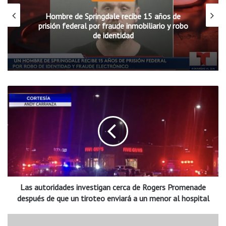
Hombre de Springdale recibe 15 años de
prisión federal por fraude inmobiliario y robo
de identidad
L
a
s
a
u
t
o
r
i
Las autoridades investigan cerca de Rogers Promenade
d
a
después de que un tiroteo enviará a un menor al hospital
d
e
P