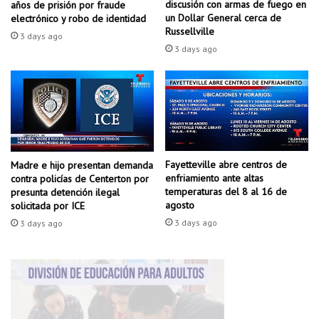
r
discusión con armas de fuego en
años de prisión por fraude
r
e
un Dollar General cerca de
electrónico y robo de identidad
s
d
Russellville
3 days ago
P
e
3 days ago
r
n
o
a
m
e
e
s
n
t
a
u
d
d
e
Fayetteville abre centros de
Madre e hijo presentan demanda
i
enfriamiento ante altas
contra policías de Centerton por
d
a
temperaturas del 8 al 16 de
presunta detención ilegal
e
n
agosto
solicitada por ICE
s
t
3 days ago
p
3 days ago
e
u
f
é
u
s
e
d
r
e
a
q
d