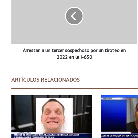
r
e
s
t
a
n
a
Arrestan a un tercer sospechoso por un tiroteo en
u
n
2022 en la I-630
t
e
r
ARTÍCULOS RELACIONADOS
c
e
r
s
o
s
p
e
c