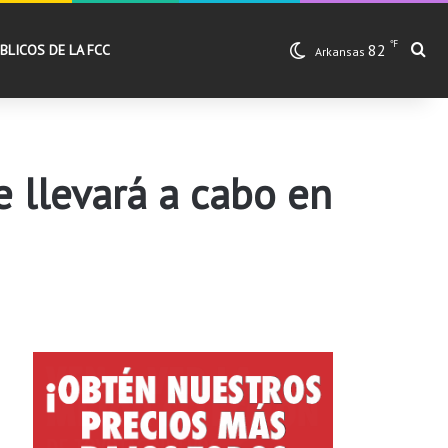
℉
82
Bu
BLICOS DE LA FCC
Arkansas
 llevará a cabo en