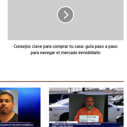
n
s
e
j
o
s
c
Consejos clave para comprar tu casa: guía paso a paso
l
a
para navegar el mercado inmobiliario
v
e
p
a
r
a
c
o
m
p
r
a