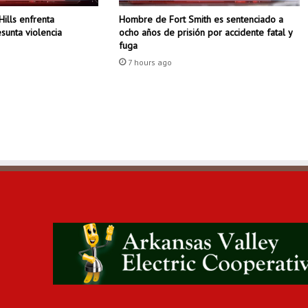
r
Hombre de Fort Smith es sentenciado a
Hills enfrenta
t
ocho años de prisión por accidente fatal y
sunta violencia
u
fuga
c
7 hours ago
a
s
a
:
g
u
í
a
p
a
s
o
a
p
a
s
o