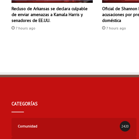
h
Recluso de Arkansas se declara culpable
Oficial de Shannon 
o
de enviar amenazas a Kamala Harris y
acusaciones por pre
s
senadores de EE.UU.
doméstica
o
7 hours ago
7 hours ago
p
o
r
u
n
t
i
r
o
t
e
o
CATEGORÍAS
e
n
2
0
Comunidad
2420
2