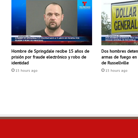
e
n
e
l
h
o
g
Dos hombres deteni
Hombre de Springdale recibe 15 años de
a
armas de fuego en 
prisión por fraude electrónico y robo de
r
de Russellville
identidad
e
15 hours ago
15 hours ago
n
e
s
t
a
t
e
m
p
o
r