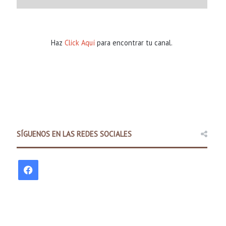
Haz
Click Aquí
para encontrar tu canal.
Comunidad
13 hours ago
SÍGUENOS EN LAS REDES SOCIALES
Policía Estatal de Arkansas la
promover una cond
F
a
c
s ago
13 hours ago
13 hours ago