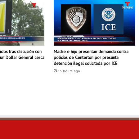
r
i
n
g
d
a
l
dos tras discusión con
Madre e hijo presentan demanda contra
e
un Dollar General cerca
policías de Centerton por presunta
r
detención ilegal solicitada por ICE
e
15 hours ago
p
o
r
t
a
n
p
r
o
b
l