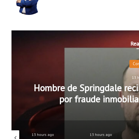
Rea
Co
13 
Hombre de Springdale recib
por fraude inmobilia
13 hours ago
13 hours ago