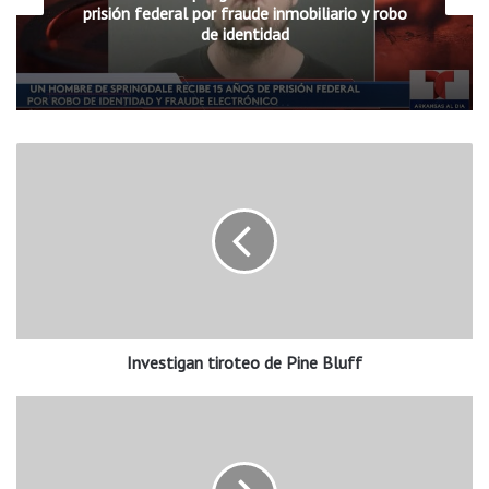
prisión federal por fraude inmobiliario y robo
de identidad
I
n
v
e
s
t
i
g
a
Investigan tiroteo de Pine Bluff
n
t
i
A
r
r
o
r
t
e