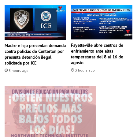
d
e
v
e
h
í
c
Fayetteville abre centros de
Madre e hijo presentan demanda
u
enfriamiento ante altas
contra policías de Centerton por
l
temperaturas del 8 al 16 de
presunta detención ilegal
o
agosto
solicitada por ICE
s
3 hours ago
3 hours ago