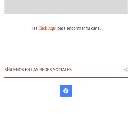
Haz
Click Aquí
para encontrar tu canal.
SÍGUENOS EN LAS REDES SOCIALES
F
a
c
e