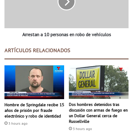
e
s
o
t
d
a
e
n
P
a
i
Arrestan a 10 personas en robo de vehículos
1
n
0
e
p
ARTÍCULOS RELACIONADOS
B
e
l
r
u
s
f
o
f
n
a
s
e
n
Dos hombres detenidos tras
Hombre de Springdale recibe 15
r
discusión con armas de fuego en
años de prisión por fraude
o
un Dollar General cerca de
electrónico y robo de identidad
Russellville
b
3 hours ago
o
3 hours ago