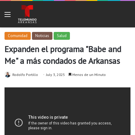
Menu
Comunidad
Noticias
Salud
Expanden el programa "Babe and
Me" a más condados de Arkansas
Rodolfo Portillo
July 3, 2025
Menos de un Mínuto