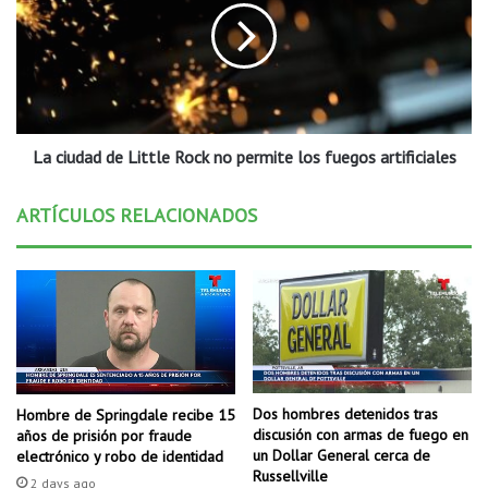
n
i
s
u
a
d
b
a
i
d
l
d
i
La ciudad de Little Rock no permite los fuegos artificiales
e
d
L
a
i
ARTÍCULOS RELACIONADOS
d
t
!
t
P
l
o
e
l
R
i
o
c
c
í
k
a
n
Dos hombres detenidos tras
Hombre de Springdale recibe 15
E
o
discusión con armas de fuego en
años de prisión por fraude
s
p
un Dollar General cerca de
electrónico y robo de identidad
t
Russellville
e
2 days ago