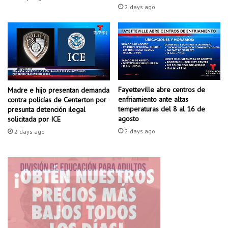
a
r
2 days ago
t
m
a
i
l
t
A
e
d
l
v
o
i
s
Fayetteville abre centros de
e
Madre e hijo presentan demanda
f
enfriamiento ante altas
contra policías de Centerton por
r
u
temperaturas del 8 al 16 de
presunta detención ilegal
t
e
agosto
solicitada por ICE
e
g
2 days ago
2 days ago
:
o
C
s
o
a
n
r
d
t
u
i
c
f
i
i
r
c