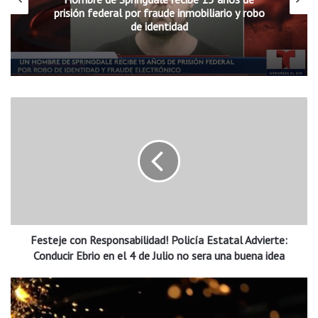
prisión federal por fraude inmobiliario y robo
de identidad
F
e
s
t
e
j
e
c
o
Festeje con Responsabilidad! Policía Estatal Advierte:
n
R
Conducir Ebrio en el 4 de Julio no sera una buena idea
e
s
L
p
a
o
c