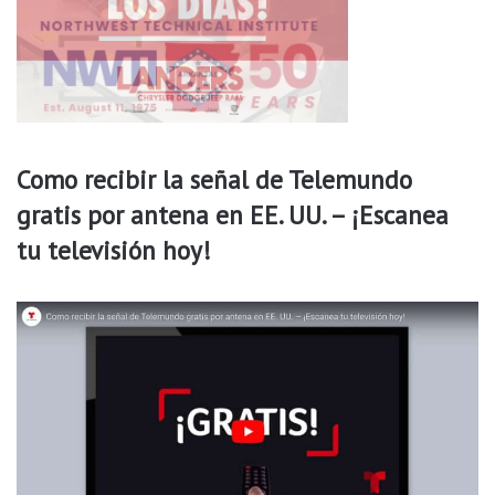
E
i
b
a
r
l
i
e
o
s
e
n
e
Como recibir la señal de Telemundo
l
gratis por antena en EE. UU. – ¡Escanea
4
d
tu televisión hoy!
e
J
u
l
i
o
n
o
s
e
r