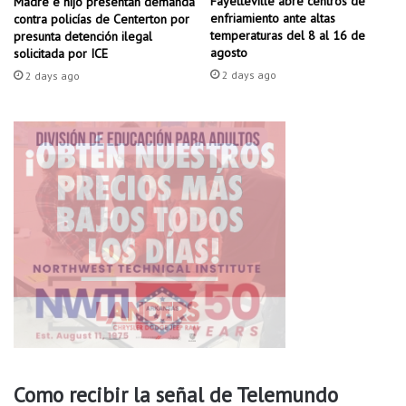
Fayetteville abre centros de
Madre e hijo presentan demanda
s
enfriamiento ante altas
contra policías de Centerton por
t
u
temperaturas del 8 al 16 de
presunta detención ilegal
t
s
agosto
solicitada por ICE
l
1
2 days ago
e
2 days ago
1
R
6
o
a
c
ñ
k
o
s
d
e
v
i
d
a
Como recibir la señal de Telemundo