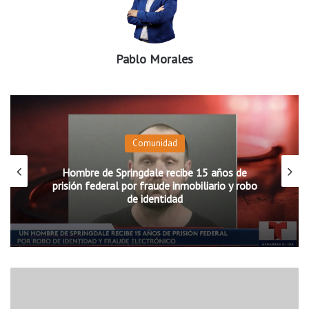
Pablo Morales
Comunidad
Hombre de Springdale recibe 15 años de
prisión federal por fraude inmobiliario y robo
de identidad
J
u
s