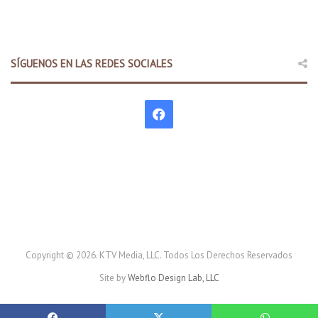
SÍGUENOS EN LAS REDES SOCIALES
F
a
c
e
b
o
Copyright © 2026. KTV Media, LLC. Todos Los Derechos Reservados
Site by
Webflo Design Lab, LLC
o
k