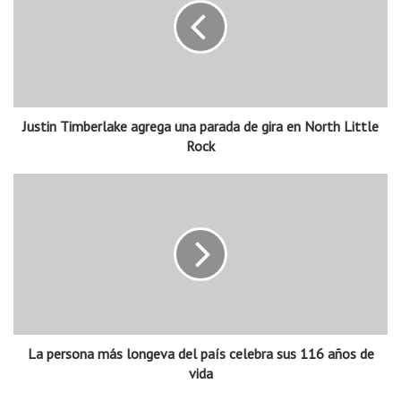
t
i
n
T
i
m
Justin Timberlake agrega una parada de gira en North Little
b
e
Rock
r
l
L
a
a
k
p
e
e
a
r
g
s
r
o
e
n
g
a
a
La persona más longeva del país celebra sus 116 años de
m
u
á
vida
n
s