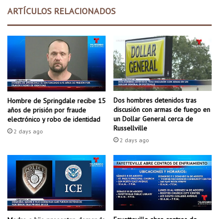
a
l
ARTÍCULOS RELACIONADOS
p
o
a
n
r
g
a
e
d
v
a
a
d
d
e
e
g
l
Dos hombres detenidos tras
Hombre de Springdale recibe 15
i
p
discusión con armas de fuego en
años de prisión por fraude
r
a
un Dollar General cerca de
electrónico y robo de identidad
a
í
Russellville
2 days ago
e
s
2 days ago
n
c
N
e
o
l
r
e
t
b
h
r
L
a
i