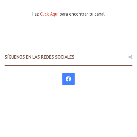
a
r
Haz
Click Aquí
para encontrar tu canal.
t
i
r
d
e
l
1
SÍGUENOS EN LAS REDES SOCIALES
3
d
e
F
e
n
a
e
r
c
o
e
b