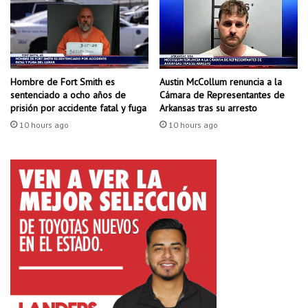
o
e
s
v
d
i
e
l
s
l
u
Hombre de Fort Smith es
Austin McCollum renuncia a la
e
sentenciado a ocho años de
Cámara de Representantes de
m
q
prisión por accidente fatal y fuga
Arkansas tras su arresto
u
u
e
e
10 hours ago
10 hours ago
r
l
t
i
e
m
i
t
a
l
a
s
o
l
i