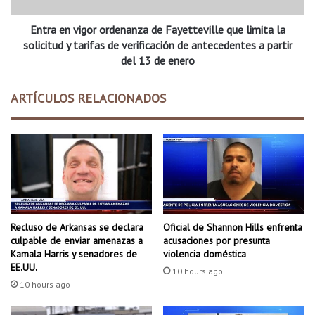
a
i
l
Entra en vigor ordenanza de Fayetteville que limita la
g
o
o
solicitud y tarifas de verificación de antecedentes a partir
f
r
del 13 de enero
i
o
c
r
ARTÍCULOS RELACIONADOS
i
d
a
e
l
n
C
a
a
n
r
z
r
a
a
d
c
e
Recluso de Arkansas se declara
Oficial de Shannon Hills enfrenta
i
F
culpable de enviar amenazas a
acusaciones por presunta
n
a
Kamala Harris y senadores de
violencia doméstica
c
y
EE.UU.
10 hours ago
o
e
10 hours ago
a
t
ñ
t