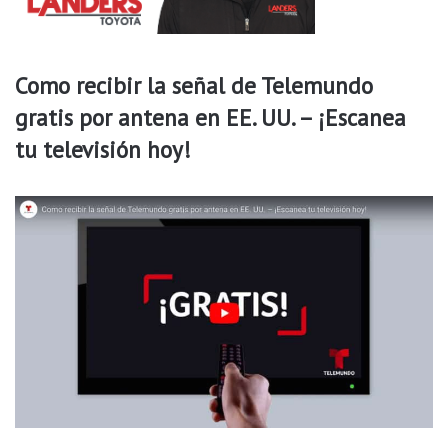
c
i
t
u
Como recibir la señal de Telemundo
d
gratis por antena en EE. UU. – ¡Escanea
y
t
tu televisión hoy!
a
r
i
f
a
s
d
e
v
e
r
i
f
i
c