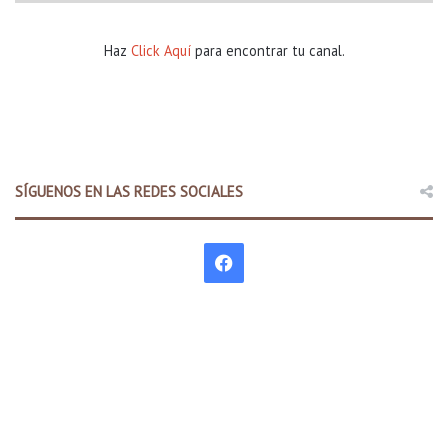
Haz
Click Aquí
para encontrar tu canal.
SÍGUENOS EN LAS REDES SOCIALES
F
a
c
e
b