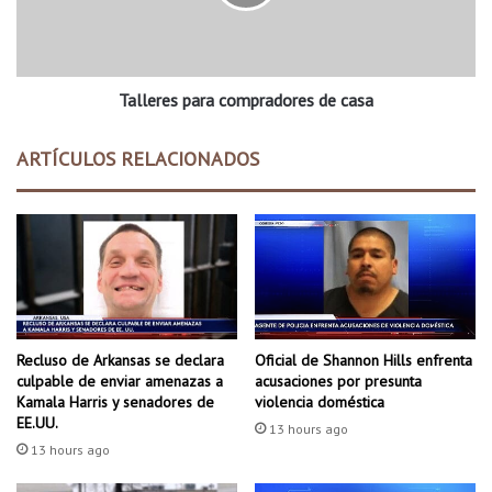
F
r
i
e
s
s
h
p
Talleres para compradores de casa
a
r
a
ARTÍCULOS RELACIONADOS
c
o
m
p
r
a
d
o
r
Recluso de Arkansas se declara
Oficial de Shannon Hills enfrenta
e
culpable de enviar amenazas a
acusaciones por presunta
s
Kamala Harris y senadores de
violencia doméstica
EE.UU.
d
13 hours ago
e
13 hours ago
c
a