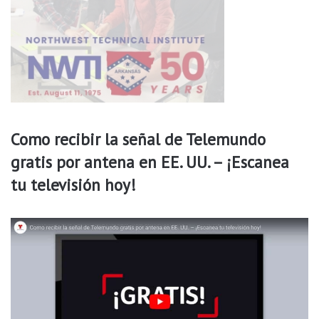
c
e
l
e
b
r
a
r
e
Como recibir la señal de Telemundo
l
gratis por antena en EE. UU. – ¡Escanea
m
e
tu televisión hoy!
s
d
e
l
a
h
e
r
e