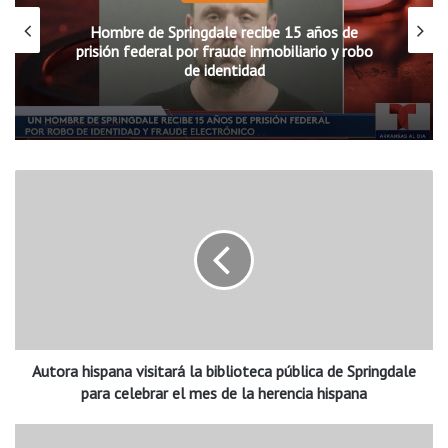
Hombre de Springdale recibe 15 años de
prisión federal por fraude inmobiliario y robo
de identidad
A
u
t
o
r
a
h
i
s
Autora hispana visitará la biblioteca pública de Springdale
p
a
para celebrar el mes de la herencia hispana
n
a
T