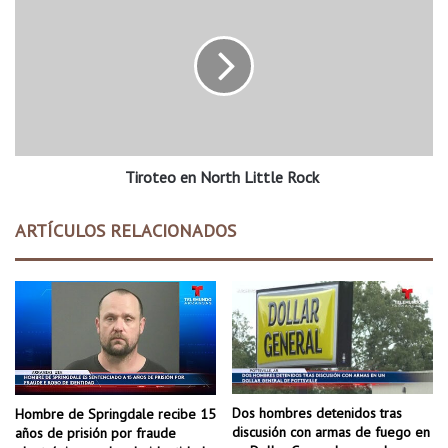
v
i
i
r
s
o
i
t
t
e
a
o
r
e
á
n
l
Tiroteo en North Little Rock
N
a
o
b
r
ARTÍCULOS RELACIONADOS
i
t
b
h
l
L
i
i
o
t
t
t
e
l
c
e
a
R
Dos hombres detenidos tras
Hombre de Springdale recibe 15
p
o
discusión con armas de fuego en
años de prisión por fraude
ú