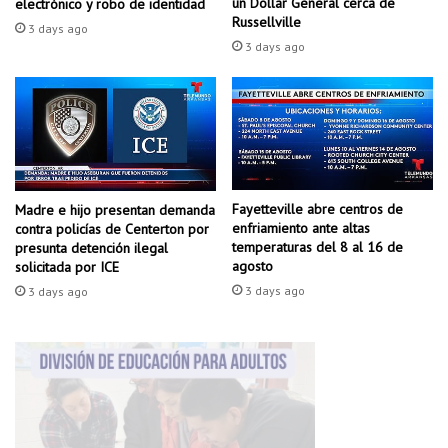
c
un Dollar General cerca de
electrónico y robo de identidad
b
Russellville
k
3 days ago
l
3 days ago
i
c
a
d
e
S
p
Fayetteville abre centros de
r
Madre e hijo presentan demanda
enfriamiento ante altas
contra policías de Centerton por
i
temperaturas del 8 al 16 de
presunta detención ilegal
n
agosto
solicitada por ICE
g
3 days ago
3 days ago
d
a
l
e
p
a
r
a