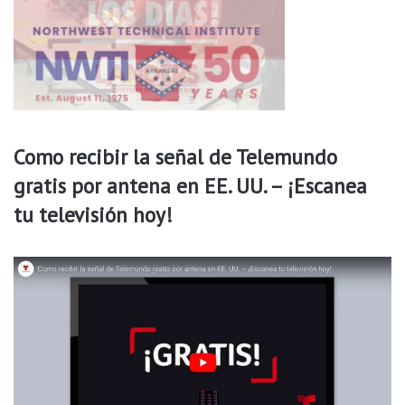
t
l
e
R
o
c
k
Como recibir la señal de Telemundo
gratis por antena en EE. UU. – ¡Escanea
tu televisión hoy!