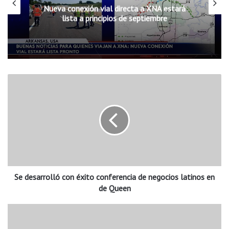
Nueva conexión vial directa a XNA estará
lista a principios de septiembre
S
e
d
e
s
a
r
r
o
Se desarrolló con éxito conferencia de negocios latinos en
l
l
de Queen
ó
c
I
o
n