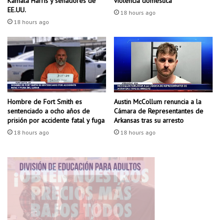
Kamala Harris y senadores de
violencia doméstica
o
c
EE.UU.
18 hours ago
c
i
18 hours ago
i
ó
o
n
s
d
l
e
a
h
t
o
i
j
n
Hombre de Fort Smith es
Austin McCollum renuncia a la
a
sentenciado a ocho años de
Cámara de Representantes de
o
s
prisión por accidente fatal y fuga
Arkansas tras su arresto
s
e
e
18 hours ago
18 hours ago
n
n
N
d
o
e
r
Q
t
u
h
e
L
e
i
n
t