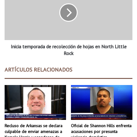
n
i
é
c
x
i
i
a
t
t
o
e
c
m
o
Inicia temporada de recolección de hojas en North Little
p
n
o
Rock
f
r
e
a
ARTÍCULOS RELACIONADOS
r
d
e
a
n
d
c
e
i
r
a
e
d
c
e
o
n
l
Recluso de Arkansas se declara
Oficial de Shannon Hills enfrenta
e
e
culpable de enviar amenazas a
acusaciones por presunta
g
c