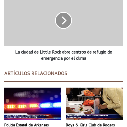
a
a
e
c
n
i
v
u
i
d
d
a
e
d
o
d
e
La ciudad de Little Rock abre centros de refugio de
e
l
L
emergencia por el clima
p
i
r
t
ARTÍCULOS RELACIONADOS
i
t
m
l
e
e
r
R
t
o
o
c
r
k
n
a
a
b
Policía Estatal de Arkansas
Boys & Girls Club de Rogers