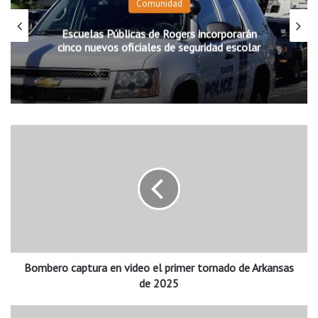
Comunidad
Escuelas Públicas de Rogers incorporarán
cinco nuevos oficiales de seguridad escolar
B
o
m
b
e
r
o
c
a
Bombero captura en video el primer tornado de Arkansas
p
t
de 2025
u
r
L