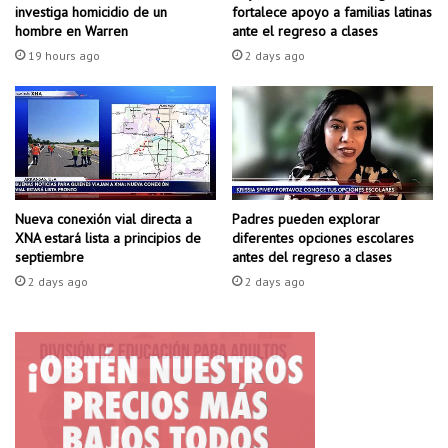
d
r
investiga homicidio de un
fortalece apoyo a familias latinas
o
e
hombre en Warren
ante el regreso a clases
d
c
19 hours ago
2 days ago
e
e
A
n
r
t
k
r
a
o
n
s
s
d
a
e
Padres pueden explorar
Nueva conexión vial directa a
s
diferentes opciones escolares
XNA estará lista a principios de
r
antes del regreso a clases
septiembre
d
e
e
f
2 days ago
2 days ago
2
u
0
g
2
i
5
o
d
e
e
m