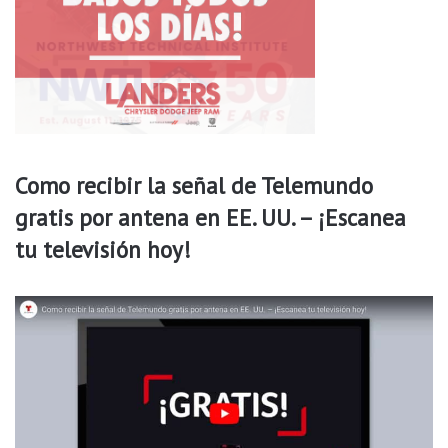
e
r
g
e
n
c
i
a
Como recibir la señal de Telemundo
p
o
gratis por antena en EE. UU. – ¡Escanea
r
tu televisión hoy!
e
l
c
l
i
m
a