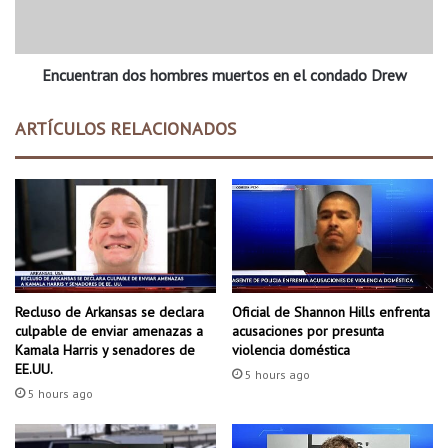
s
t
q
r
u
a
e
Encuentran dos hombres muertos en el condado Drew
n
n
d
o
o
ARTÍCULOS RELACIONADOS
p
s
o
h
n
o
e
m
n
b
e
r
n
e
p
s
e
m
Recluso de Arkansas se declara
Oficial de Shannon Hills enfrenta
l
u
culpable de enviar amenazas a
acusaciones por presunta
i
e
Kamala Harris y senadores de
violencia doméstica
g
EE.UU.
r
5 hours ago
r
t
5 hours ago
o
o
s
s