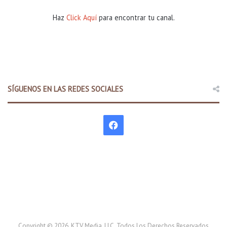
Haz
Click Aquí
para encontrar tu canal.
SÍGUENOS EN LAS REDES SOCIALES
F
a
c
e
b
o
Copyright © 2026. KTV Media, LLC. Todos Los Derechos Reservados