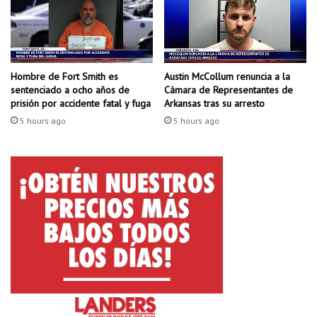
u
e
v
n
i
e
d
l
a
c
Hombre de Fort Smith es
Austin McCollum renuncia a la
t
o
sentenciado a ocho años de
Cámara de Representantes de
r
n
prisión por accidente fatal y fuga
Arkansas tras su arresto
a
d
s
5 hours ago
5 hours ago
a
s
d
e
o
r
D
a
r
t
e
r
w
o
p
e
l
l
a
d