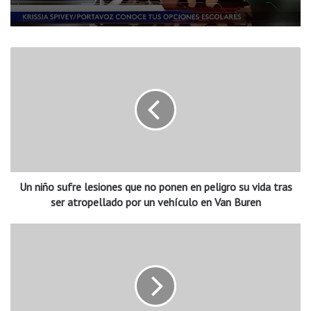
U
n
n
i
ñ
o
s
u
f
Un niño sufre lesiones que no ponen en peligro su vida tras
r
e
ser atropellado por un vehículo en Van Buren
l
e
E
s
n
i
c
o
u
n
e
e
n