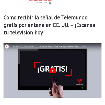
o
p
o
Como recibir la señal de Telemundo
r
gratis por antena en EE. UU. – ¡Escanea
u
n
tu televisión hoy!
v
e
h
í
c
u
l
o
e
n
V
a
n
B
u