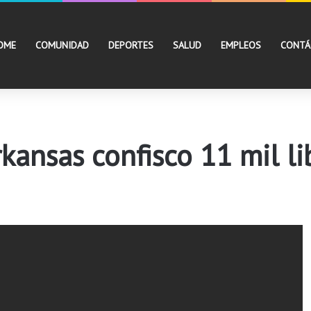
OME
COMUNIDAD
DEPORTES
SALUD
EMPLEOS
CONTÁ
rkansas confisco 11 mil l