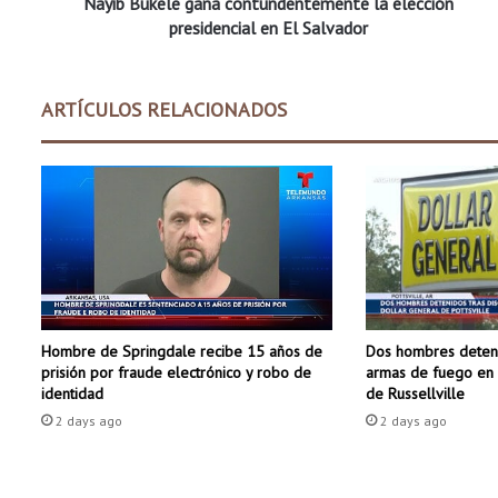
Nayib Bukele gana contundentemente la elección
l
e
presidencial en El Salvador
g
a
n
ARTÍCULOS RELACIONADOS
a
c
o
n
t
u
n
d
e
n
Dos hombres deteni
Hombre de Springdale recibe 15 años de
t
armas de fuego en 
prisión por fraude electrónico y robo de
e
de Russellville
identidad
m
2 days ago
2 days ago
e
n
t
e