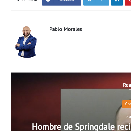
Pablo Morales
Rea
Co
2 
Hombre de Springdale recib