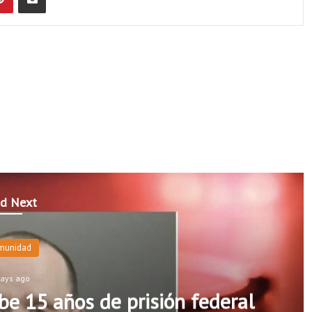
d Next
munidad
days ago
e 15 años de prisión federal