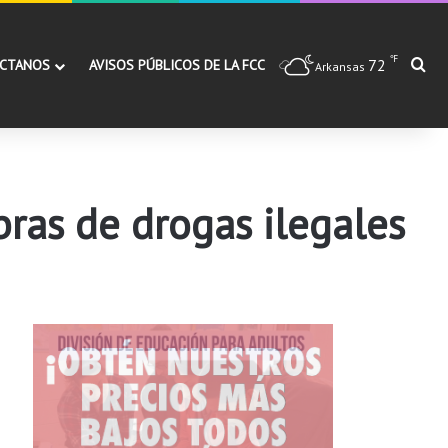
℉
72
Bu
CTANOS
AVISOS PÚBLICOS DE LA FCC
Arkansas
ibras de drogas ilegales