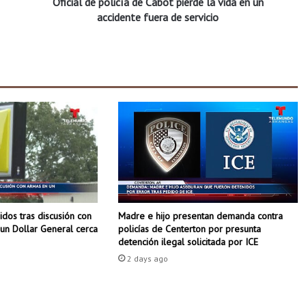
Oficial de policía de Cabot pierde la vida en un
p
o
accidente fuera de servicio
l
i
c
í
a
d
e
C
a
b
o
t
p
dos tras discusión con
Madre e hijo presentan demanda contra
i
un Dollar General cerca
policías de Centerton por presunta
e
detención ilegal solicitada por ICE
r
2 days ago
d
e
l
a