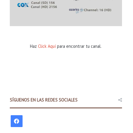
Haz
Click Aquí
para encontrar tu canal.
SÍGUENOS EN LAS REDES SOCIALES
Comunidad
2 days ago
F
Policía Estatal de Arkansas la
a