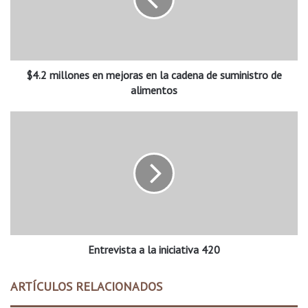
m
i
l
l
o
$4.2 millones en mejoras en la cadena de suministro de
n
e
alimentos
s
e
E
n
n
m
t
e
r
j
e
o
v
r
i
a
s
s
t
e
Entrevista a la iniciativa 420
a
n
a
l
l
ARTÍCULOS RELACIONADOS
a
a
c
i