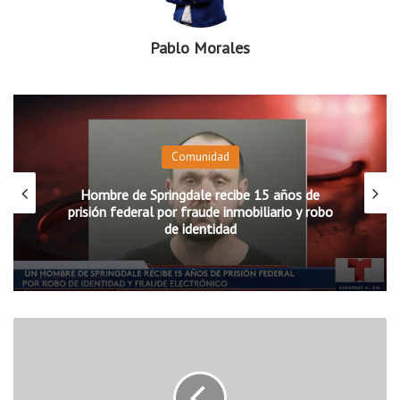
Pablo Morales
Comunidad
Hombre de Springdale recibe 15 años de
prisión federal por fraude inmobiliario y robo
de identidad
$
4
.
2