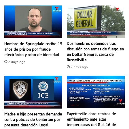
a
n
d
i
e
c
n
i
a
a
d
t
e
i
Dos hombres detenidos tras
Hombre de Springdale recibe 15
s
v
discusión con armas de fuego en
años de prisión por fraude
u
a
un Dollar General cerca de
electrónico y robo de identidad
m
Russellville
4
2 days ago
i
2
2 days ago
n
0
i
s
t
r
o
d
Fayetteville abre centros de
e
Madre e hijo presentan demanda
enfriamiento ante altas
contra policías de Centerton por
a
temperaturas del 8 al 16 de
presunta detención ilegal
l