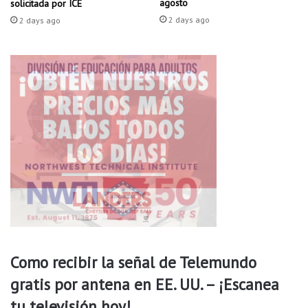
agosto
solicitada por ICE
i
2 days ago
2 days ago
m
e
n
t
o
s
Como recibir la señal de Telemundo
gratis por antena en EE. UU. – ¡Escanea
tu televisión hoy!