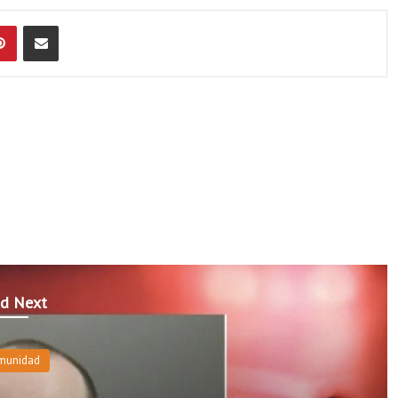
Pinterest
Compartir por Email
d Next
munidad