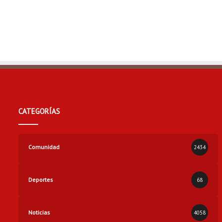
t
a
CATEGORÍAS
Comunidad
2434
Deportes
68
Noticias
4058