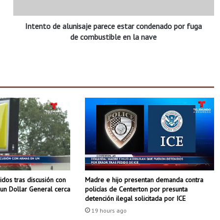
d
e
Intento de alunisaje parece estar condenado por fuga
a
l
de combustible en la nave
u
n
i
s
a
j
e
p
a
r
e
c
e
dos tras discusión con
Madre e hijo presentan demanda contra
e
un Dollar General cerca
policías de Centerton por presunta
s
detención ilegal solicitada por ICE
t
19 hours ago
a