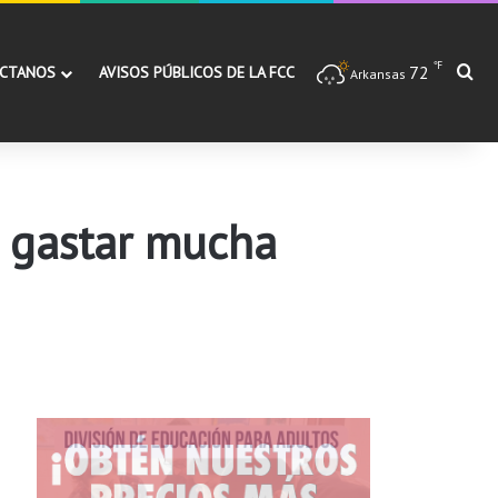
℉
72
Bu
CTANOS
AVISOS PÚBLICOS DE LA FCC
Arkansas
n gastar mucha