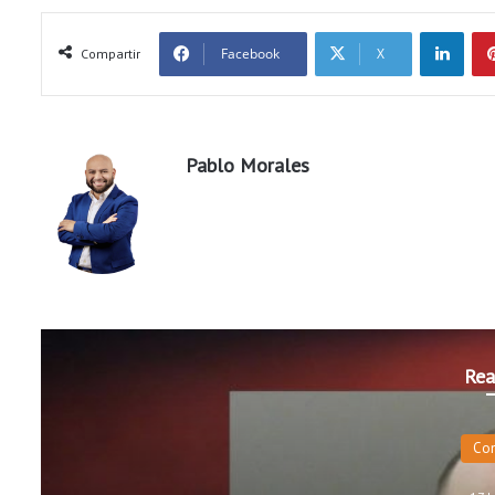
LinkedIn
Facebook
X
Compartir
Pablo Morales
Rea
Co