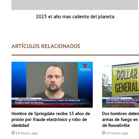
ñ
o
2023 el año mas caliente del planeta
m
a
s
c
a
ARTÍCULOS RELACIONADOS
l
i
e
n
t
e
d
e
l
p
Dos hombres deteni
Hombre de Springdale recibe 15 años de
l
armas de fuego en 
prisión por fraude electrónico y robo de
a
de Russellville
identidad
n
19 hours ago
19 hours ago
e