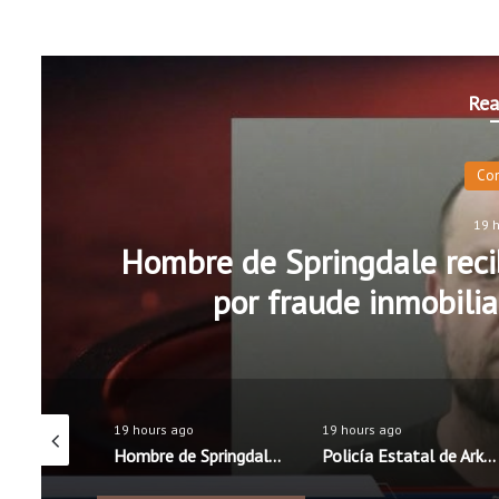
Rea
Co
19 
Hombre de Springdale recib
por fraude inmobilia
19 hours ago
19 hours ago
Distritos escolares de Rogers y Springdale mantienen precios de almuerzos; Fayetteville anuncia aumento
Hombre de Springdale recibe 15 años de prisión federal por fraude inmobiliario y robo de identidad
Policía Estatal de Arkansas lanza campaña educativa para promover una conducción segura