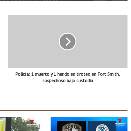
P
o
l
i
c
í
a
:
1
Policía: 1 muerto y 1 herido en tiroteo en Fort Smith,
m
u
sospechoso bajo custodia
e
r
t
o
y
1
h
e