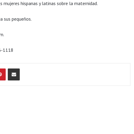
s mujeres hispanas y latinas sobre la maternidad.
ra sus pequeños.
om.
26-1118
Pinterest
Compartir por Email