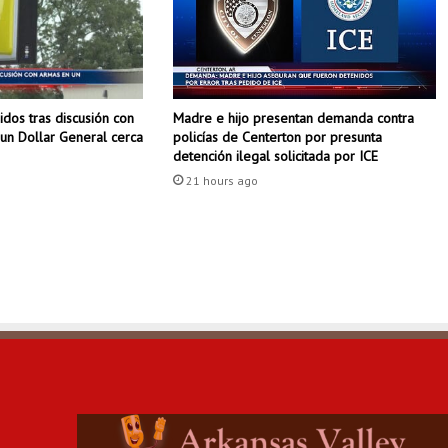
r
i
d
o
e
dos tras discusión con
Madre e hijo presentan demanda contra
n
un Dollar General cerca
policías de Centerton por presunta
t
detención ilegal solicitada por ICE
i
21 hours ago
r
o
t
e
o
e
n
F
o
r
t
S
m