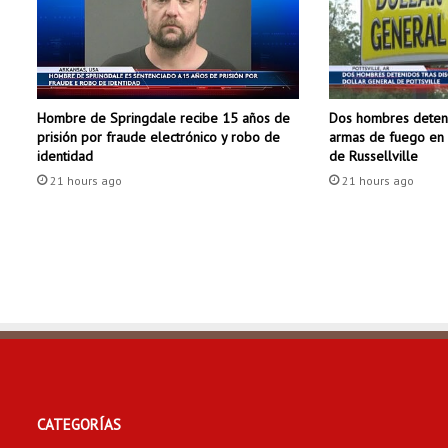
g
r
a
m
a
Dos hombres deteni
Hombre de Springdale recibe 15 años de
W
armas de fuego en 
prisión por fraude electrónico y robo de
I
de Russellville
identidad
C
21 hours ago
21 hours ago
CATEGORÍAS