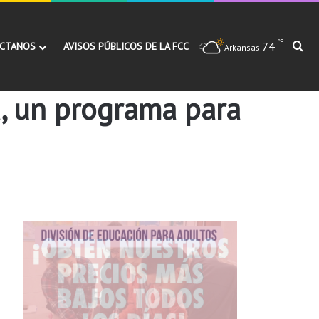
℉
74
Bu
CTANOS
AVISOS PÚBLICOS DE LA FCC
Arkansas
a, un programa para