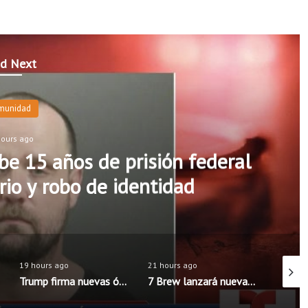
d Next
munidad
hours ago
e 15 años de prisión federal
rio y robo de identidad
19 hours ago
21 hours ago
19 hour
Trump firma nuevas órdenes para limitar la ciudadanía por nacimiento en Estados Unidos
7 Brew lanzará nueva aplicación móvil con pedidos anticipados y programa de recompensas mejorado