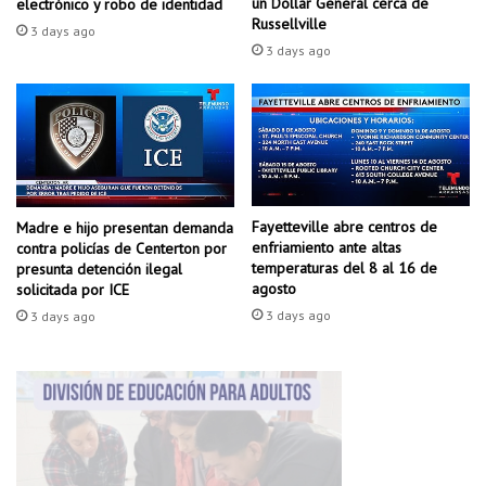
un Dollar General cerca de
electrónico y robo de identidad
a
Russellville
3 days ago
m
3 days ago
e
n
t
o
s
P
i
Fayetteville abre centros de
Madre e hijo presentan demanda
n
enfriamiento ante altas
contra policías de Centerton por
e
temperaturas del 8 al 16 de
presunta detención ilegal
B
agosto
solicitada por ICE
l
3 days ago
3 days ago
u
f
f
d
e
j
a
1