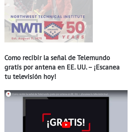
m
u
e
r
t
o
Como recibir la señal de Telemundo
gratis por antena en EE. UU. – ¡Escanea
tu televisión hoy!