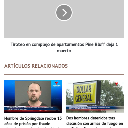
l
r
e
o
s
t
e
e
n
o
F
e
a
n
y
Tiroteo en complejo de apartamentos Pine Bluff deja 1
c
e
o
muerto
t
m
t
p
ARTÍCULOS RELACIONADOS
e
l
v
e
i
j
l
o
l
d
e
e
a
p
a
Dos hombres detenidos tras
Hombre de Springdale recibe 15
r
discusión con armas de fuego en
años de prisión por fraude
t