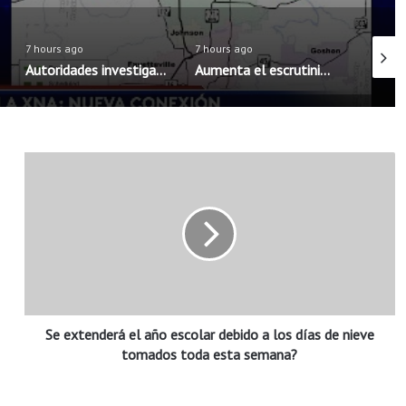
7 hours ago
7 hours ago
7 hours
Autoridades investigan brote de salmonela posiblemente vinculado a chiles jalapeños
Aumenta el escrutinio para residentes permanentes al reingresar a Estados Unidos
S
e
e
x
t
e
n
d
e
Se extenderá el año escolar debido a los días de nieve
r
á
tomados toda esta semana?
e
l