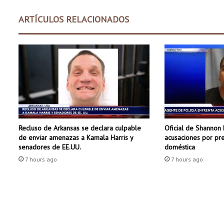
e
a
ARTÍCULOS RELACIONADOS
r
m
a
s
d
e
f
u
e
g
Recluso de Arkansas se declara culpable
Oficial de Shannon 
o
de enviar amenazas a Kamala Harris y
acusaciones por pre
a
senadores de EE.UU.
doméstica
n
7 hours ago
u
7 hours ago
n
c
i
a
a
m