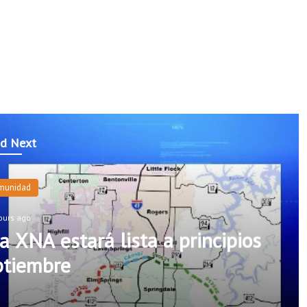
d Next
munidad
ours ago
a XNA estará lista a principios
ptiembre