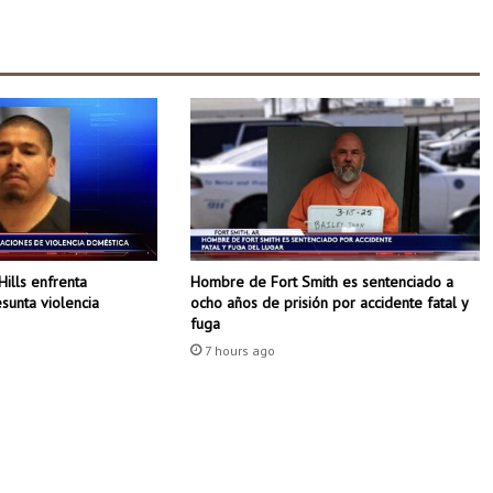
a
ñ
o
e
s
c
o
l
a
r
d
e
Hombre de Fort Smith es sentenciado a
Hills enfrenta
b
ocho años de prisión por accidente fatal y
sunta violencia
i
fuga
d
7 hours ago
o
a
l
o
s
d
í