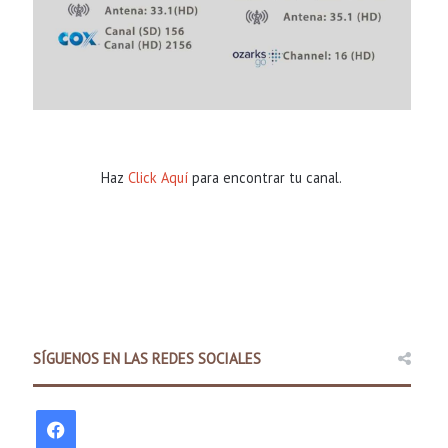
Haz
Click Aquí
para encontrar tu canal.
Comunidad
7 hours ago
Padres pueden explorar difer
SÍGUENOS EN LAS REDES SOCIALES
antes del regre
F