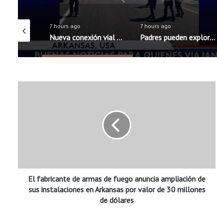
7 hours ago
7 hours ago
Boys & Girls Club de Rogers fortalece apoyo a familias latinas ante el regreso a clases
Nueva conexión vial directa a XNA estará lista a principios de septiembre
Padres pueden explorar diferentes opciones escolares antes del regreso a clases
E
l
f
a
b
r
i
c
a
El fabricante de armas de fuego anuncia ampliación de
n
t
sus instalaciones en Arkansas por valor de 30 millones
e
de dólares
d