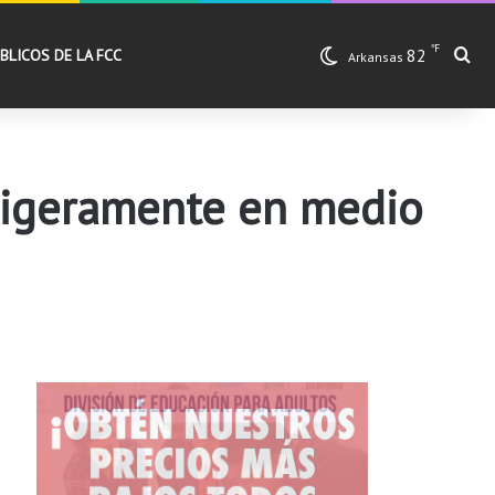
℉
82
Bu
BLICOS DE LA FCC
Arkansas
 ligeramente en medio