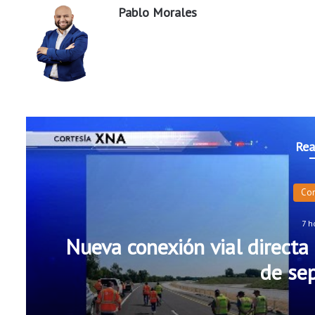
Pablo Morales
Rea
Co
7 h
Nueva conexión vial directa 
de se