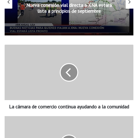
Nueva conexión vial directa a XNA estará
lista a principios de septiembre
L
a
c
á
m
a
r
a
d
La cámara de comercio continua ayudando a la comunidad
e
c
o
H
m
o
e
m