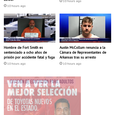
10 hours ago
a
n
10 hours ago
c
t
o
r
m
a
u
s
n
p
i
l
d
a
Hombre de Fort Smith es
Austin McCollum renuncia a la
a
n
sentenciado a ocho años de
Cámara de Representantes de
d
t
prisión por accidente fatal y fuga
Arkansas tras su arresto
e
10 hours ago
10 hours ago
p
a
r
c
i
a
l
d
e
r