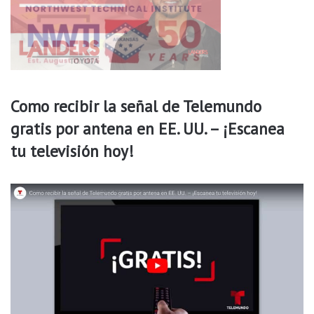
o
s
t
r
o
y
o
Como recibir la señal de Telemundo
j
gratis por antena en EE. UU. – ¡Escanea
o
tu televisión hoy!