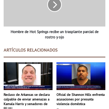
r
b
c
r
i
e
o
d
c
e
o
H
n
Hombre de Hot Springs recibe un trasplante parcial de
o
t
t
rostro y ojo
i
S
n
p
ARTÍCULOS RELACIONADOS
u
r
a
i
a
n
y
g
u
s
d
r
a
e
n
c
d
i
Recluso de Arkansas se declara
Oficial de Shannon Hills enfrenta
o
b
culpable de enviar amenazas a
acusaciones por presunta
a
e
Kamala Harris y senadores de
violencia doméstica
l
u
EE.UU.