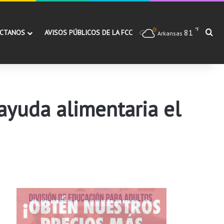
℉
81
Bu
CTANOS
AVISOS PÚBLICOS DE LA FCC
Arkansas
ayuda alimentaria el