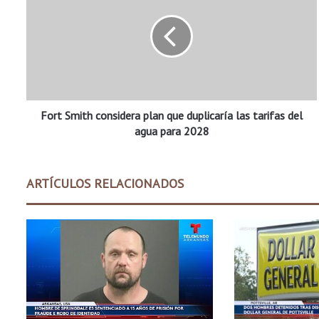
r
t
S
m
i
t
h
Fort Smith considera plan que duplicaría las tarifas del
c
o
agua para 2028
n
s
i
ARTÍCULOS RELACIONADOS
d
e
r
a
p
l
a
n
q