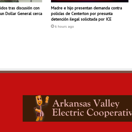
i
dos tras discusión con
Madre e hijo presentan demanda contra
r
un Dollar General cerca
policías de Centerton por presunta
e
detención ilegal solicitada por ICE
s
6 hours ago
t
r
i
n
g
e
e
l
u
s
o
d
e
l
a
p
í
l