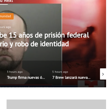
d Next
munidad
ours ago
e 15 años de prisión federal
rio y robo de identidad
3 hours ago
5 hours ago
3 hours
Trump firma nuevas órdenes para limitar la ciudadanía por nacimiento en Estados Unidos
7 Brew lanzará nueva aplicación móvil con pedidos anticipados y programa de recompensas mejorado
L
a