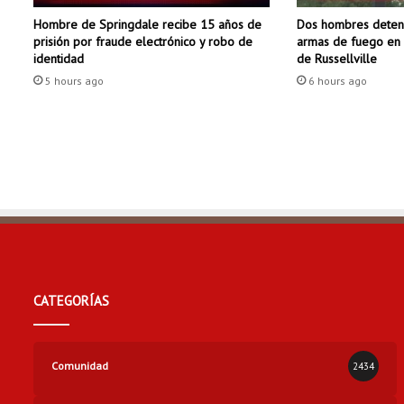
u
Dos hombres deteni
Hombre de Springdale recibe 15 años de
e
armas de fuego en 
prisión por fraude electrónico y robo de
d
de Russellville
identidad
u
6 hours ago
5 hours ago
p
l
i
c
a
r
í
a
l
a
s
t
CATEGORÍAS
a
r
i
f
Comunidad
2434
a
s