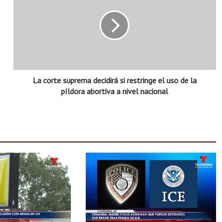
c
o
r
t
e
s
u
La corte suprema decidirá si restringe el uso de la
p
r
píldora abortiva a nivel nacional
e
m
a
d
e
c
i
d
i
r
á
s